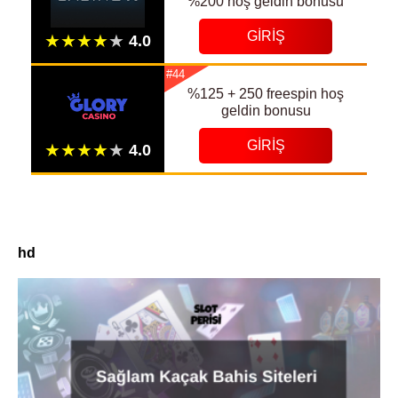
%200 hoş geldin bonusu
GIRIŞ
#44
%125 + 250 freespin hoş
geldin bonusu
GIRIŞ
hd