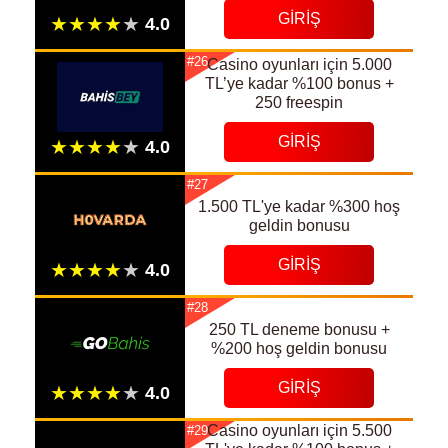
GIRIŞ
#26
Сasino oyunları için 5.000
TL’ye kadar %100 bonus +
250 freespin
GIRIŞ
#27
1.500 TL'ye kadar %300 hoş
geldin bonusu
GIRIŞ
#28
250 TL deneme bonusu +
%200 hoş geldin bonusu
GIRIŞ
Casino oyunları için 5.500
#29