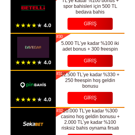
TL'ye kadar %100 bonus +
spor bahisleri için 500 TL
bedava bahis
GIRIŞ
#30
5.000 TL'ye kadar %100 iki
adet bonus + 300 freespin
GIRIŞ
#31
22.500 TL'ye kadar %330 +
250 freespin hoş geldin
bonusu
GIRIŞ
20.000 TL'ye kadar %300
#32
casino hoş geldin bonusu +
2.000 TL'ye kadar %100
risksiz bahis oynama firsatı