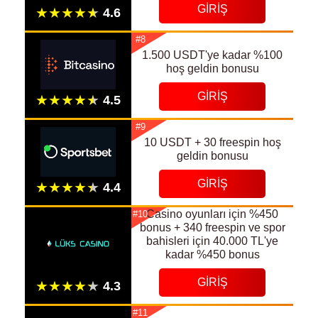
GIRIŞ
#8
1.500 USDT'ye kadar %100
hoş geldin bonusu
GIRIŞ
#9
10 USDT + 30 freespin hoş
geldin bonusu
GIRIŞ
Casino oyunları için %450
#10
bonus + 340 freespin ve spor
bahisleri için 40.000 TL'ye
kadar %450 bonus
GIRIŞ
#11