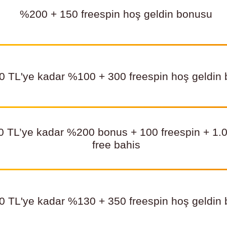
%200 + 150 freespin hoş geldin bonusu
0 TL'ye kadar %100 + 300 freespin hoş geldin
0 TL’ye kadar %200 bonus + 100 freespin + 1.
free bahis
0 TL'ye kadar %130 + 350 freespin hoş geldin