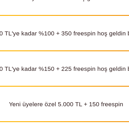
0 TL'ye kadar %100 + 350 freespin hoş geldin
0 TL'ye kadar %150 + 225 freespin hoş geldin
Yeni üyelere özel 5.000 TL + 150 freespin