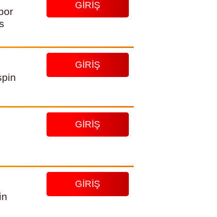
GIRIŞ
por
s
GIRIŞ
spin
GIRIŞ
GIRIŞ
in