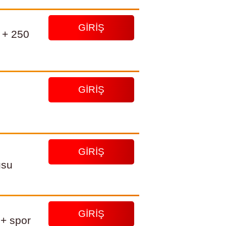
GIRIŞ
 + 250
GIRIŞ
GIRIŞ
usu
GIRIŞ
 + spor