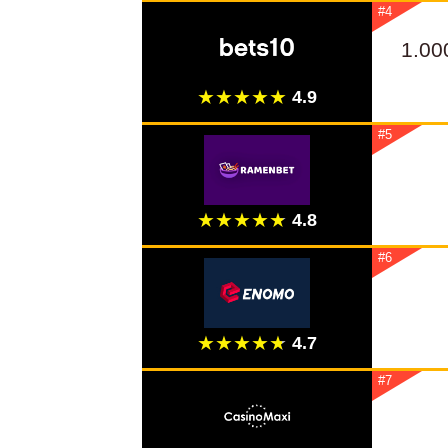
#4
1.00
#5
#6
#7