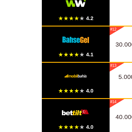
#12
30.00
#13
5.00
#14
40.00