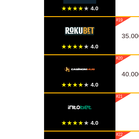
#19
35.00
#20
40.00
#21
#22