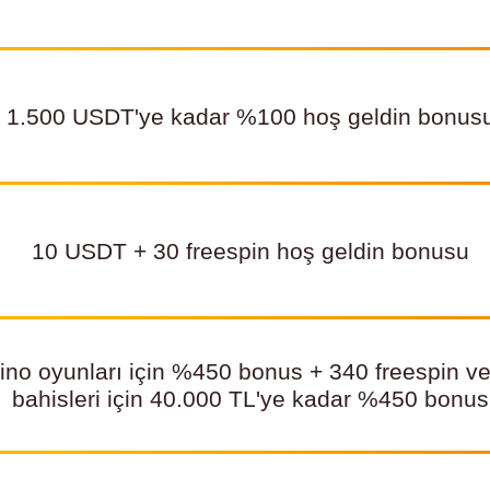
1.500 USDT'ye kadar %100 hoş geldin bonus
10 USDT + 30 freespin hoş geldin bonusu
ino oyunları için %450 bonus + 340 freespin ve
bahisleri için 40.000 TL'ye kadar %450 bonus