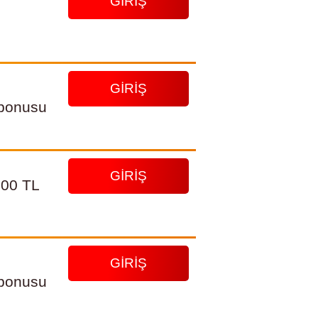
GIRIŞ
GIRIŞ
 bonusu
GIRIŞ
000 TL
GIRIŞ
 bonusu