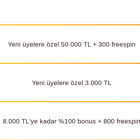
Yeni üyelere özel 50.000 TL + 300 freespin
Yeni üyelere özel 3.000 TL
8.000 TL'ye kadar %100 bonus + 800 freespi