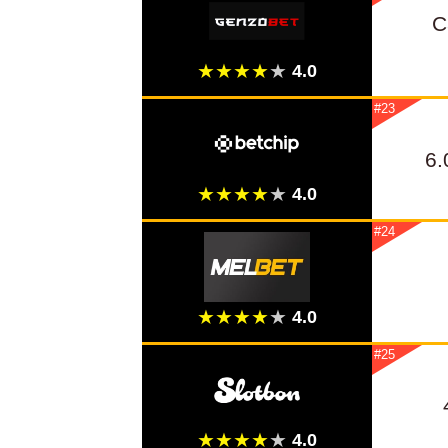
C
#23
6.
#24
#25