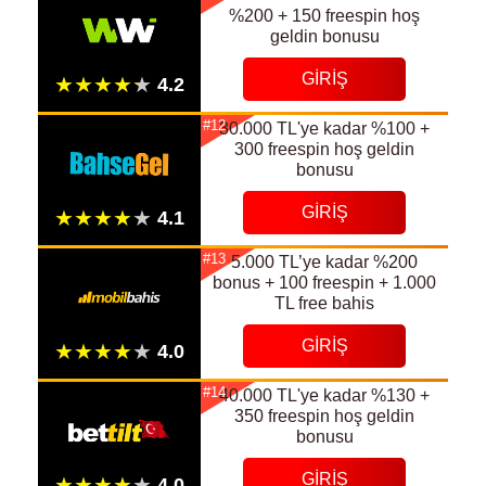
%200 + 150 freespin hoş
geldin bonusu
GIRIŞ
#12
30.000 TL'ye kadar %100 +
300 freespin hoş geldin
bonusu
GIRIŞ
#13
5.000 TL’ye kadar %200
bonus + 100 freespin + 1.000
TL free bahis
GIRIŞ
#14
40.000 TL'ye kadar %130 +
350 freespin hoş geldin
bonusu
GIRIŞ