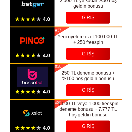
2.500 TL'ye kadar %50 hoş
geldin bonusu
GIRIŞ
#37
Yeni üyelere özel 100.000 TL
+ 250 freespin
GIRIŞ
#38
250 TL deneme bonusu +
%100 hoş geldin bonusu
GIRIŞ
#39
1.000 TL veya 1.000 freespin
deneme bonusu + 7.777 TL
hoş geldin bonusu
GIRIŞ