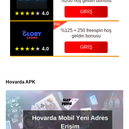
%200 hoş geldin bonusu
GIRIŞ
#44
%125 + 250 freespin hoş
geldin bonusu
GIRIŞ
Hovarda APK