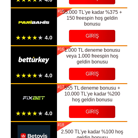
#15
55.000 TL'ye kadar %375 +
150 freespin hoş geldin
bonusu
GIRIŞ
#16
1.000 TL deneme bonusu
veya 1.000 freespin hoş
geldin bonusu
GIRIŞ
#17
555 TL deneme bonusu +
10.000 TL'ye kadar %200
hoş geldin bonusu
GIRIŞ
#18
2.500 TL'ye kadar %100 hoş
geldin bonusu