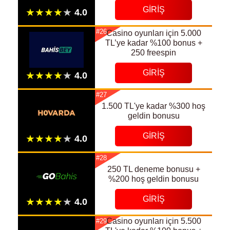
GIRIŞ
#26
Сasino oyunları için 5.000
TL’ye kadar %100 bonus +
250 freespin
GIRIŞ
#27
1.500 TL'ye kadar %300 hoş
geldin bonusu
GIRIŞ
#28
250 TL deneme bonusu +
%200 hoş geldin bonusu
GIRIŞ
Casino oyunları için 5.500
#29