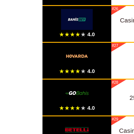
#26
Сasi
#27
#28
2
#29
Casin