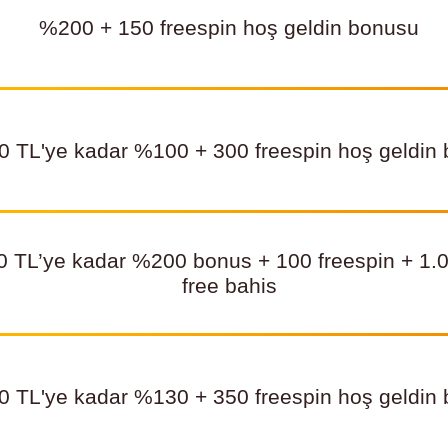
%200 + 150 freespin hoş geldin bonusu
0 TL'ye kadar %100 + 300 freespin hoş geldin
0 TL’ye kadar %200 bonus + 100 freespin + 1.
free bahis
0 TL'ye kadar %130 + 350 freespin hoş geldin