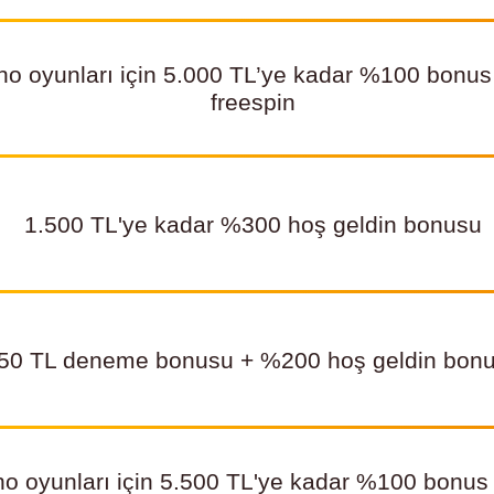
no oyunları için 5.000 TL’ye kadar %100 bonus
freespin
1.500 TL'ye kadar %300 hoş geldin bonusu
50 TL deneme bonusu + %200 hoş geldin bon
o oyunları için 5.500 TL'ye kadar %100 bonus