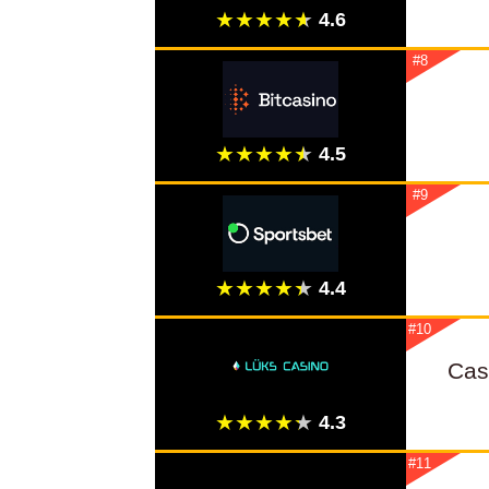
#8
#9
#10
Cas
#11