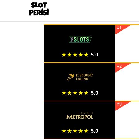
#1
#2
#3