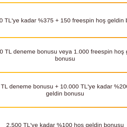
0 TL'ye kadar %375 + 150 freespin hoş geldin
0 TL deneme bonusu veya 1.000 freespin hoş 
bonusu
 TL deneme bonusu + 10.000 TL'ye kadar %20
geldin bonusu
2.500 TL'ye kadar %100 hoş geldin bonusu