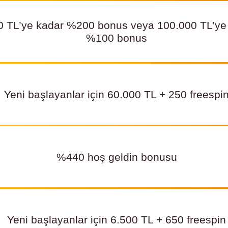
0 TL’ye kadar %200 bonus veya 100.000 TL’ye
%100 bonus
Yeni başlayanlar için 60.000 TL + 250 freespi
%440 hoş geldin bonusu
Yeni başlayanlar için 6.500 TL + 650 freespin