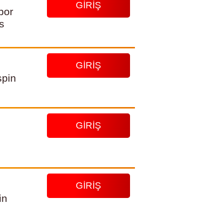
GIRIŞ
por
s
GIRIŞ
spin
GIRIŞ
GIRIŞ
in