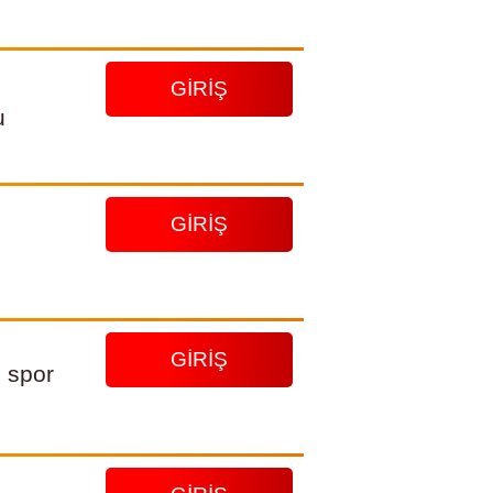
GIRIŞ
u
GIRIŞ
GIRIŞ
 spor