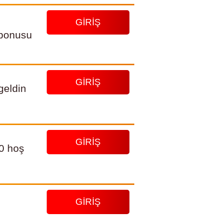
GIRIŞ
 bonusu
GIRIŞ
geldin
GIRIŞ
0 hoş
GIRIŞ