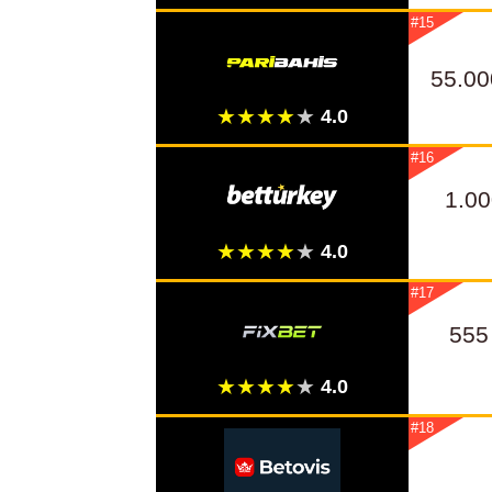
#15
55.00
#16
1.00
#17
555
#18