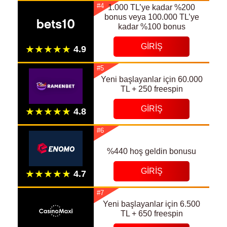
#4
1.000 TL’ye kadar %200
bonus veya 100.000 TL’ye
kadar %100 bonus
GIRIŞ
#5
Yeni başlayanlar için 60.000
TL + 250 freespin
GIRIŞ
#6
%440 hoş geldin bonusu
GIRIŞ
#7
Yeni başlayanlar için 6.500
TL + 650 freespin