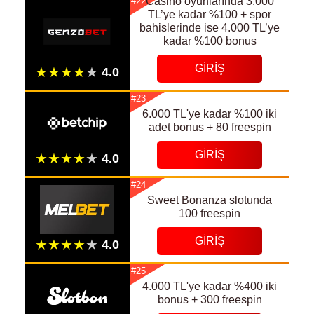
Casino oyunlarında 3.000
#22
TL’ye kadar %100 + spor
bahislerinde ise 4.000 TL’ye
kadar %100 bonus
GIRIŞ
#23
6.000 TL'ye kadar %100 iki
adet bonus + 80 freespin
GIRIŞ
#24
Sweet Bonanza slotunda
100 freespin
GIRIŞ
#25
4.000 TL'ye kadar %400 iki
bonus + 300 freespin