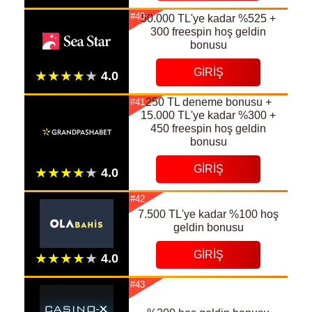
#40
50.000 TL'ye kadar %525 +
300 freespin hoş geldin
bonusu
GIRIŞ
250 TL deneme bonusu +
#41
15.000 TL'ye kadar %300 +
450 freespin hoş geldin
bonusu
GIRIŞ
#42
7.500 TL'ye kadar %100 hoş
geldin bonusu
GIRIŞ
#43