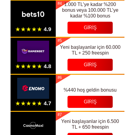
#4
1.000 TL’ye kadar %200
bonus veya 100.000 TL’ye
kadar %100 bonus
GIRIŞ
#5
Yeni başlayanlar için 60.000
TL + 250 freespin
GIRIŞ
#6
%440 hoş geldin bonusu
GIRIŞ
#7
Yeni başlayanlar için 6.500
TL + 650 freespin