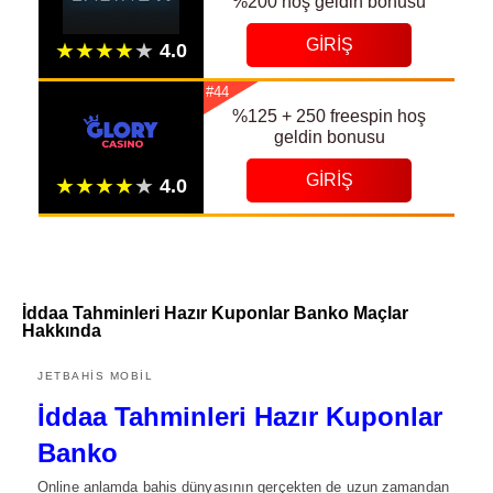
%200 hoş geldin bonusu
GIRIŞ
#44
%125 + 250 freespin hoş
geldin bonusu
GIRIŞ
İddaa Tahminleri Hazır Kuponlar Banko Maçlar
Hakkında
JETBAHIS MOBIL
İddaa Tahminleri Hazır Kuponlar
Banko
Online anlamda bahis dünyasının gerçekten de uzun zamandan