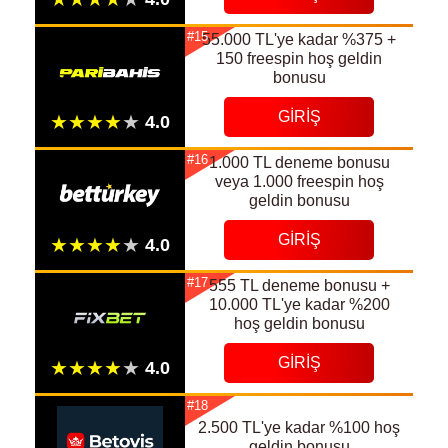
#15
55.000 TL'ye kadar %375 +
150 freespin hoş geldin
bonusu
GIRIŞ
#16
1.000 TL deneme bonusu
veya 1.000 freespin hoş
geldin bonusu
GIRIŞ
#17
555 TL deneme bonusu +
10.000 TL'ye kadar %200
hoş geldin bonusu
GIRIŞ
#18
2.500 TL'ye kadar %100 hoş
geldin bonusu