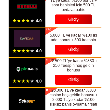
TL'ye kadar %100 bonus +
spor bahisleri için 500 TL
bedava bahis
GIRIŞ
#30
5.000 TL'ye kadar %100 iki
adet bonus + 300 freespin
GIRIŞ
#31
22.500 TL'ye kadar %330 +
250 freespin hoş geldin
bonusu
GIRIŞ
20.000 TL'ye kadar %300
#32
casino hoş geldin bonusu +
2.000 TL'ye kadar %100
risksiz bahis oynama firsatı