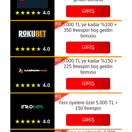
GIRIŞ
#19
35.000 TL'ye kadar %100 +
350 freespin hoş geldin
bonusu
GIRIŞ
#20
40.000 TL'ye kadar %150 +
225 freespin hoş geldin
bonusu
GIRIŞ
#21
Yeni üyelere özel 5.000 TL +
150 freespin
GIRIŞ