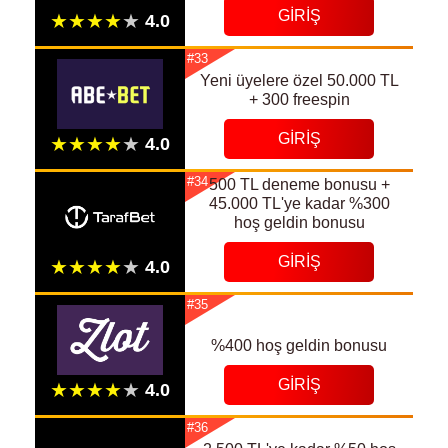
GIRIŞ
#33
Yeni üyelere özel 50.000 TL
+ 300 freespin
GIRIŞ
#34
500 TL deneme bonusu +
45.000 TL'ye kadar %300
hoş geldin bonusu
GIRIŞ
#35
%400 hoş geldin bonusu
GIRIŞ
#36