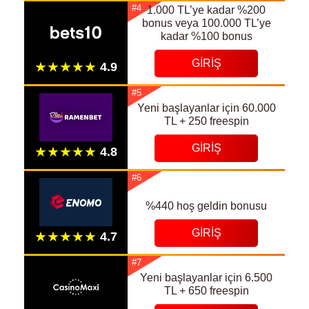
#4
1.000 TL’ye kadar %200
bonus veya 100.000 TL’ye
kadar %100 bonus
GIRIŞ
#5
Yeni başlayanlar için 60.000
TL + 250 freespin
GIRIŞ
#6
%440 hoş geldin bonusu
GIRIŞ
#7
Yeni başlayanlar için 6.500
TL + 650 freespin