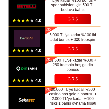
TL'ye kadar %100 bonus +
spor bahisleri için 500 TL
bedava bahis
GIRIŞ
#30
5.000 TL'ye kadar %100 iki
adet bonus + 300 freespin
GIRIŞ
#31
22.500 TL'ye kadar %330 +
250 freespin hoş geldin
bonusu
GIRIŞ
20.000 TL'ye kadar %300
#32
casino hoş geldin bonusu +
2.000 TL'ye kadar %100
risksiz bahis oynama firsatı