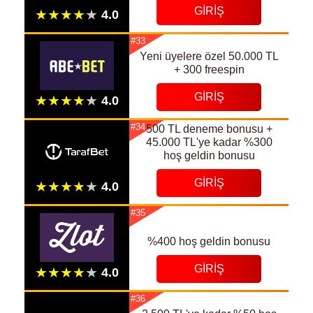
GIRIŞ
#33
Yeni üyelere özel 50.000 TL
+ 300 freespin
GIRIŞ
#34
500 TL deneme bonusu +
45.000 TL'ye kadar %300
hoş geldin bonusu
GIRIŞ
#35
%400 hoş geldin bonusu
GIRIŞ
#36