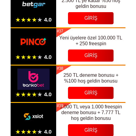
2.500 TL'ye kadar %50 hoş
geldin bonusu
GIRIŞ
#37
Yeni üyelere özel 100.000 TL
+ 250 freespin
GIRIŞ
#38
250 TL deneme bonusu +
%100 hoş geldin bonusu
GIRIŞ
#39
1.000 TL veya 1.000 freespin
deneme bonusu + 7.777 TL
hoş geldin bonusu
GIRIŞ