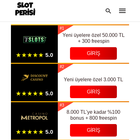
#1
Yeni üyelere özel 50.000 TL
+ 300 freespin
Type
GIRIŞ
your
search
query
#2
and
hit
enter:
Yeni üyelere özel 3.000 TL
GIRIŞ
#3
8.000 TL'ye kadar %100
bonus + 800 freespin
GIRIŞ