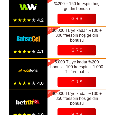
%200 + 150 freespin hoş
geldin bonusu
GIRIŞ
#12
30.000 TL'ye kadar %100 +
300 freespin hoş geldin
bonusu
GIRIŞ
#13
5.000 TL’ye kadar %200
bonus + 100 freespin + 1.000
TL free bahis
GIRIŞ
#14
40.000 TL'ye kadar %130 +
350 freespin hoş geldin
bonusu
GIRIŞ