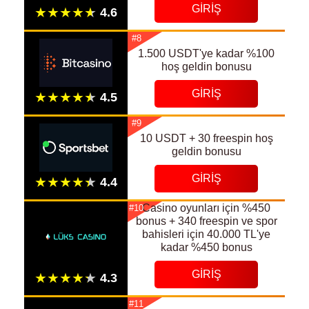
GIRIŞ
#8
1.500 USDT'ye kadar %100
hoş geldin bonusu
GIRIŞ
#9
10 USDT + 30 freespin hoş
geldin bonusu
GIRIŞ
Casino oyunları için %450
#10
bonus + 340 freespin ve spor
bahisleri için 40.000 TL'ye
kadar %450 bonus
GIRIŞ
#11