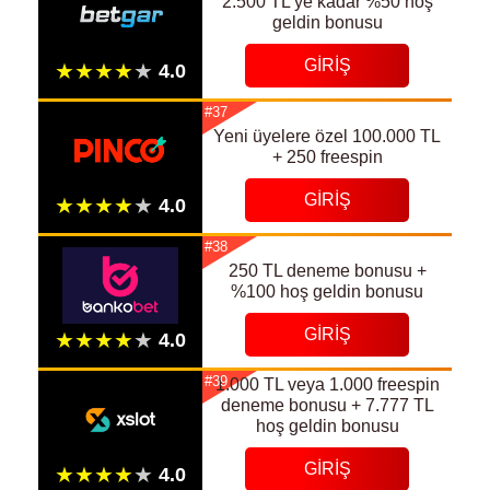
2.500 TL'ye kadar %50 hoş
geldin bonusu
GIRIŞ
#37
Yeni üyelere özel 100.000 TL
+ 250 freespin
GIRIŞ
#38
250 TL deneme bonusu +
%100 hoş geldin bonusu
GIRIŞ
#39
1.000 TL veya 1.000 freespin
deneme bonusu + 7.777 TL
hoş geldin bonusu
GIRIŞ