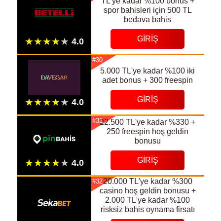
TL'ye kadar %100 bonus +
spor bahisleri için 500 TL
bedava bahis
GIRIŞ
#30
5.000 TL'ye kadar %100 iki
adet bonus + 300 freespin
GIRIŞ
#31
22.500 TL'ye kadar %330 +
250 freespin hoş geldin
bonusu
GIRIŞ
20.000 TL'ye kadar %300
#32
casino hoş geldin bonusu +
2.000 TL'ye kadar %100
risksiz bahis oynama firsatı