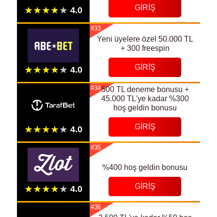
GIRIŞ
#33
Yeni üyelere özel 50.000 TL
+ 300 freespin
GIRIŞ
#34
500 TL deneme bonusu +
45.000 TL'ye kadar %300
hoş geldin bonusu
GIRIŞ
#35
%400 hoş geldin bonusu
GIRIŞ
#36