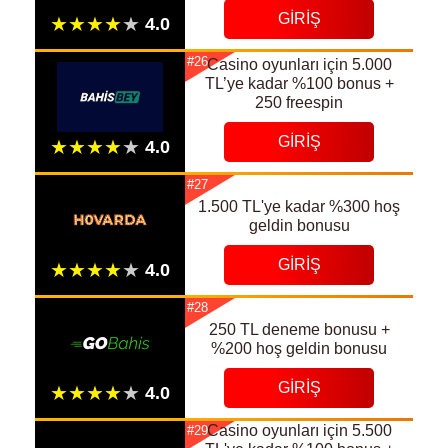
GIRIŞ
#26
Сasino oyunları için 5.000
TL’ye kadar %100 bonus +
250 freespin
GIRIŞ
#27
1.500 TL'ye kadar %300 hoş
geldin bonusu
GIRIŞ
#28
250 TL deneme bonusu +
%200 hoş geldin bonusu
GIRIŞ
Casino oyunları için 5.500
#29