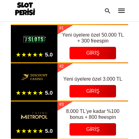
#1
Yeni üyelere özel 50.000 TL
+ 300 freespin
Type
GIRIŞ
your
search
query
#2
and
hit
enter:
Yeni üyelere özel 3.000 TL
GIRIŞ
#3
8.000 TL'ye kadar %100
bonus + 800 freespin
GIRIŞ