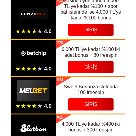
Casino oyunlarında 3.000
#22
TL’ye kadar %100 + spor
bahislerinde ise 4.000 TL’ye
kadar %100 bonus
GIRIŞ
#23
6.000 TL'ye kadar %100 iki
adet bonus + 80 freespin
GIRIŞ
#24
Sweet Bonanza slotunda
100 freespin
GIRIŞ
#25
4.000 TL'ye kadar %400 iki
bonus + 300 freespin