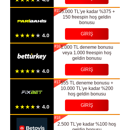
#15
55.000 TL'ye kadar %375 +
150 freespin hoş geldin
bonusu
GIRIŞ
#16
1.000 TL deneme bonusu
veya 1.000 freespin hoş
geldin bonusu
GIRIŞ
#17
555 TL deneme bonusu +
10.000 TL'ye kadar %200
hoş geldin bonusu
GIRIŞ
#18
2.500 TL'ye kadar %100 hoş
geldin bonusu