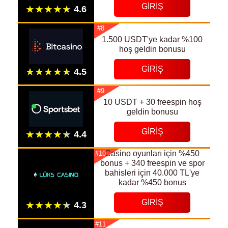
GIRIŞ
#8
1.500 USDT'ye kadar %100
hoş geldin bonusu
GIRIŞ
#9
10 USDT + 30 freespin hoş
geldin bonusu
GIRIŞ
Casino oyunları için %450
#10
bonus + 340 freespin ve spor
bahisleri için 40.000 TL'ye
kadar %450 bonus
GIRIŞ
#11