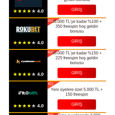
GIRIŞ
#19
35.000 TL'ye kadar %100 +
350 freespin hoş geldin
bonusu
GIRIŞ
#20
40.000 TL'ye kadar %150 +
225 freespin hoş geldin
bonusu
GIRIŞ
#21
Yeni üyelere özel 5.000 TL +
150 freespin
GIRIŞ