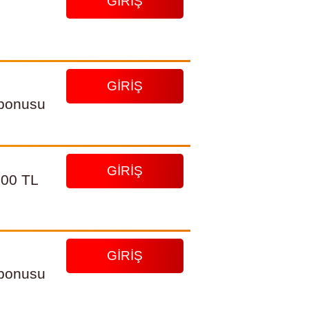
GIRIŞ
GIRIŞ
 bonusu
GIRIŞ
000 TL
GIRIŞ
 bonusu