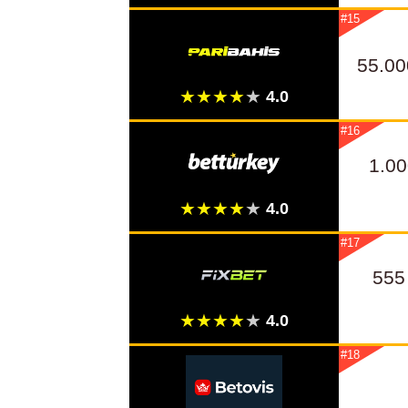
#15
55.00
#16
1.00
#17
555
#18