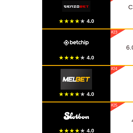
C
#23
6.
#24
#25