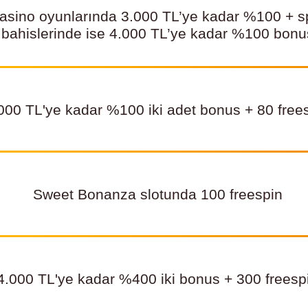
asino oyunlarında 3.000 TL’ye kadar %100 + s
bahislerinde ise 4.000 TL’ye kadar %100 bonu
000 TL'ye kadar %100 iki adet bonus + 80 free
Sweet Bonanza slotunda 100 freespin
4.000 TL'ye kadar %400 iki bonus + 300 freesp