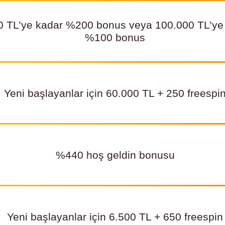
0 TL’ye kadar %200 bonus veya 100.000 TL’ye
%100 bonus
Yeni başlayanlar için 60.000 TL + 250 freespi
%440 hoş geldin bonusu
Yeni başlayanlar için 6.500 TL + 650 freespin