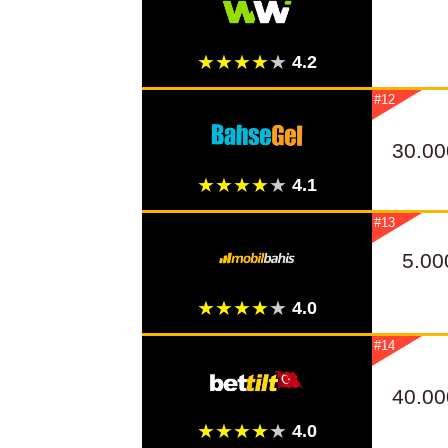
#12
30.00
#13
5.00
#14
40.00