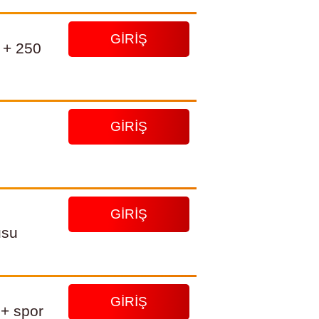
GIRIŞ
 + 250
GIRIŞ
GIRIŞ
usu
GIRIŞ
 + spor