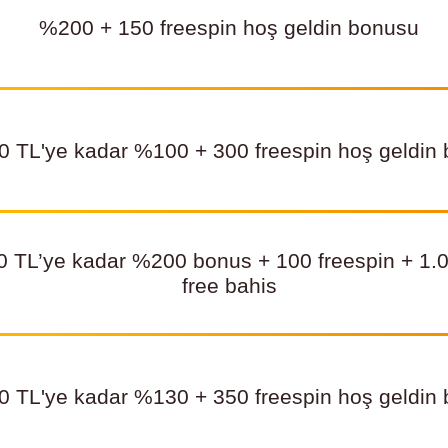
%200 + 150 freespin hoş geldin bonusu
0 TL'ye kadar %100 + 300 freespin hoş geldin
0 TL’ye kadar %200 bonus + 100 freespin + 1.
free bahis
0 TL'ye kadar %130 + 350 freespin hoş geldin