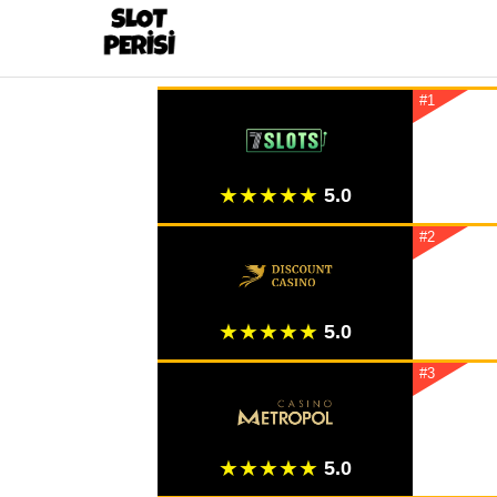
#1
#2
#3