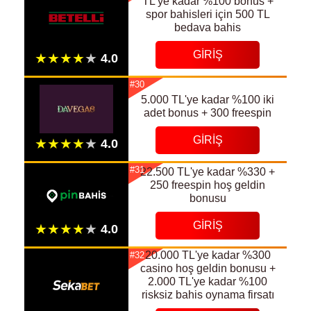
TL'ye kadar %100 bonus +
spor bahisleri için 500 TL
bedava bahis
GIRIŞ
#30
5.000 TL'ye kadar %100 iki
adet bonus + 300 freespin
GIRIŞ
#31
22.500 TL'ye kadar %330 +
250 freespin hoş geldin
bonusu
GIRIŞ
20.000 TL'ye kadar %300
#32
casino hoş geldin bonusu +
2.000 TL'ye kadar %100
risksiz bahis oynama firsatı