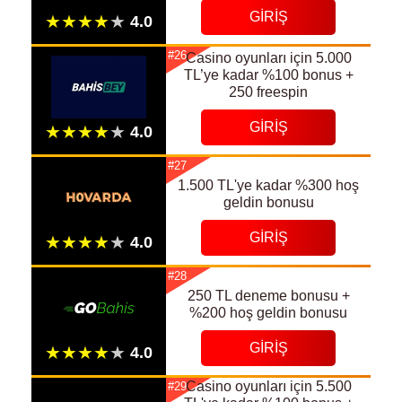
GIRIŞ
#26
Сasino oyunları için 5.000
TL’ye kadar %100 bonus +
250 freespin
GIRIŞ
#27
1.500 TL'ye kadar %300 hoş
geldin bonusu
GIRIŞ
#28
250 TL deneme bonusu +
%200 hoş geldin bonusu
GIRIŞ
Casino oyunları için 5.500
#29