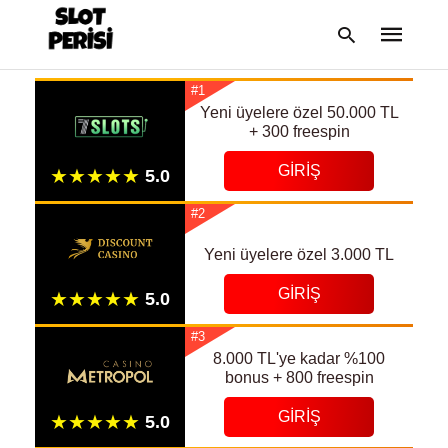
#1
Yeni üyelere özel 50.000 TL
+ 300 freespin
Type
GIRIŞ
your
search
query
#2
and
hit
enter:
Yeni üyelere özel 3.000 TL
GIRIŞ
#3
8.000 TL'ye kadar %100
bonus + 800 freespin
GIRIŞ