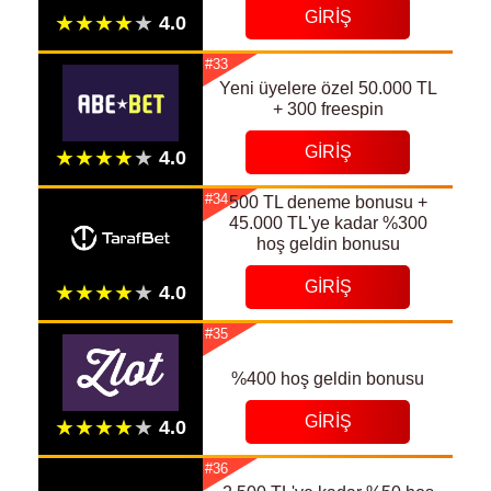
GIRIŞ
#33
Yeni üyelere özel 50.000 TL
+ 300 freespin
GIRIŞ
#34
500 TL deneme bonusu +
45.000 TL'ye kadar %300
hoş geldin bonusu
GIRIŞ
#35
%400 hoş geldin bonusu
GIRIŞ
#36