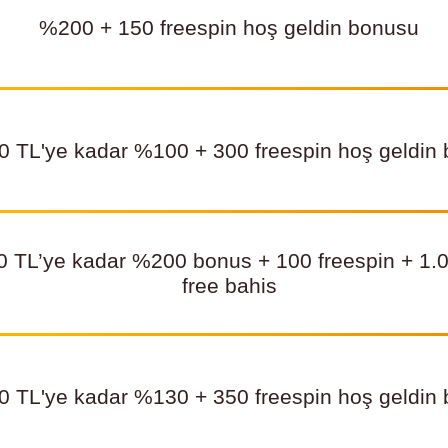
%200 + 150 freespin hoş geldin bonusu
0 TL'ye kadar %100 + 300 freespin hoş geldin
0 TL’ye kadar %200 bonus + 100 freespin + 1.
free bahis
0 TL'ye kadar %130 + 350 freespin hoş geldin