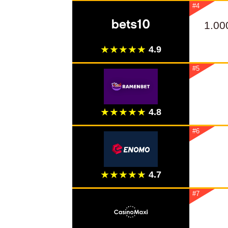
#4
1.00
#5
#6
#7