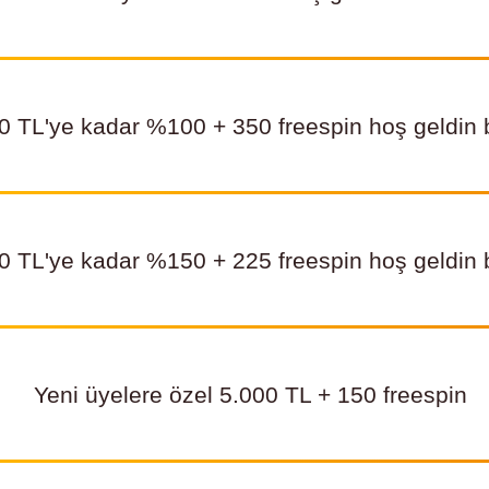
0 TL'ye kadar %100 + 350 freespin hoş geldin
0 TL'ye kadar %150 + 225 freespin hoş geldin
Yeni üyelere özel 5.000 TL + 150 freespin