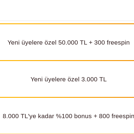
Yeni üyelere özel 50.000 TL + 300 freespin
Yeni üyelere özel 3.000 TL
8.000 TL'ye kadar %100 bonus + 800 freespi