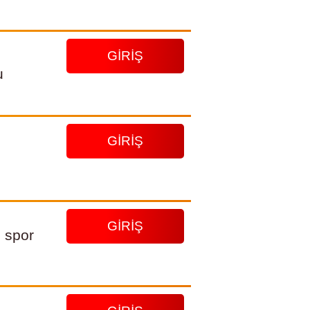
GIRIŞ
u
GIRIŞ
GIRIŞ
 spor