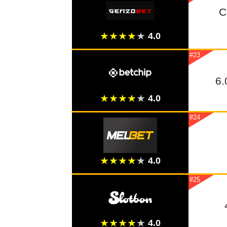
C
#23
6.
#24
#25