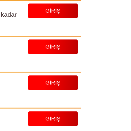
GIRIŞ
 kadar
GIRIŞ
n
GIRIŞ
GIRIŞ