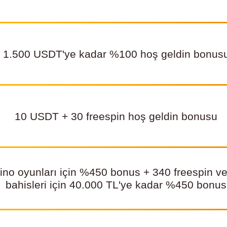
1.500 USDT'ye kadar %100 hoş geldin bonus
10 USDT + 30 freespin hoş geldin bonusu
ino oyunları için %450 bonus + 340 freespin ve
bahisleri için 40.000 TL'ye kadar %450 bonus