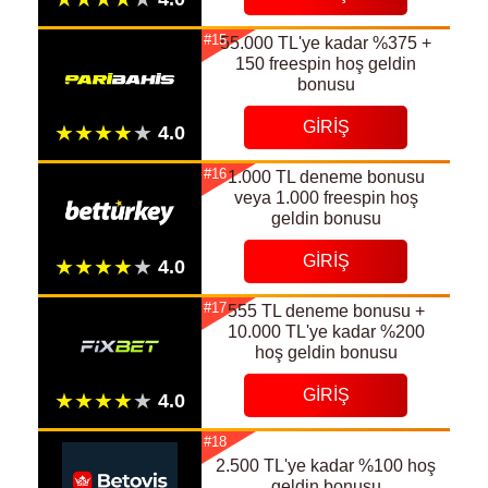
#15
55.000 TL'ye kadar %375 +
150 freespin hoş geldin
bonusu
GIRIŞ
#16
1.000 TL deneme bonusu
veya 1.000 freespin hoş
geldin bonusu
GIRIŞ
#17
555 TL deneme bonusu +
10.000 TL'ye kadar %200
hoş geldin bonusu
GIRIŞ
#18
2.500 TL'ye kadar %100 hoş
geldin bonusu