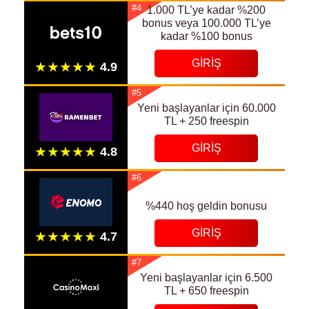
#4
1.000 TL’ye kadar %200
bonus veya 100.000 TL’ye
kadar %100 bonus
GIRIŞ
#5
Yeni başlayanlar için 60.000
TL + 250 freespin
GIRIŞ
#6
%440 hoş geldin bonusu
GIRIŞ
#7
Yeni başlayanlar için 6.500
TL + 650 freespin