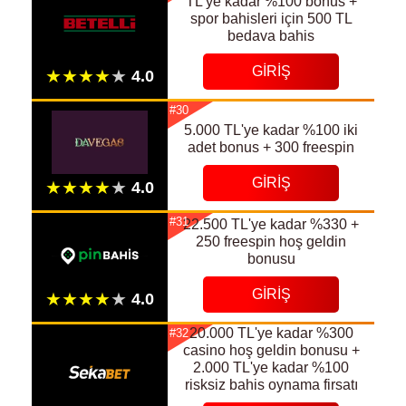
TL'ye kadar %100 bonus +
spor bahisleri için 500 TL
bedava bahis
GIRIŞ
#30
5.000 TL'ye kadar %100 iki
adet bonus + 300 freespin
GIRIŞ
#31
22.500 TL'ye kadar %330 +
250 freespin hoş geldin
bonusu
GIRIŞ
20.000 TL'ye kadar %300
#32
casino hoş geldin bonusu +
2.000 TL'ye kadar %100
risksiz bahis oynama firsatı