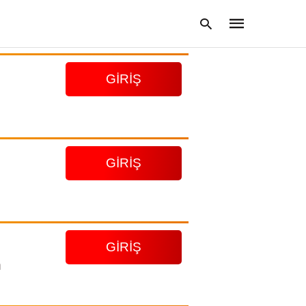
GIRIŞ
Ty
you
sea
que
an
GIRIŞ
hit
ent
GIRIŞ
n