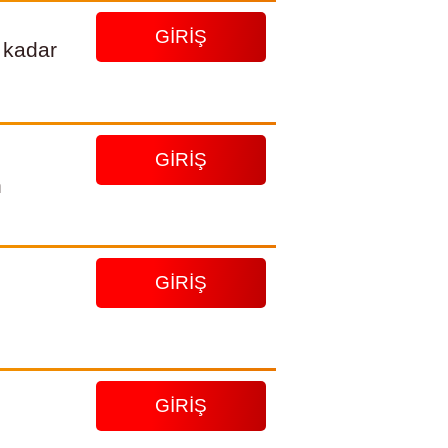
GIRIŞ
 kadar
GIRIŞ
n
GIRIŞ
GIRIŞ