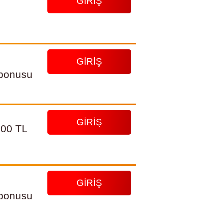
GIRIŞ
GIRIŞ
 bonusu
GIRIŞ
000 TL
GIRIŞ
 bonusu