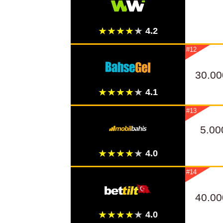
#12
30.00
#13
5.00
#14
40.00