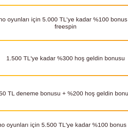
no oyunları için 5.000 TL’ye kadar %100 bonus
freespin
1.500 TL'ye kadar %300 hoş geldin bonusu
50 TL deneme bonusu + %200 hoş geldin bon
o oyunları için 5.500 TL'ye kadar %100 bonus