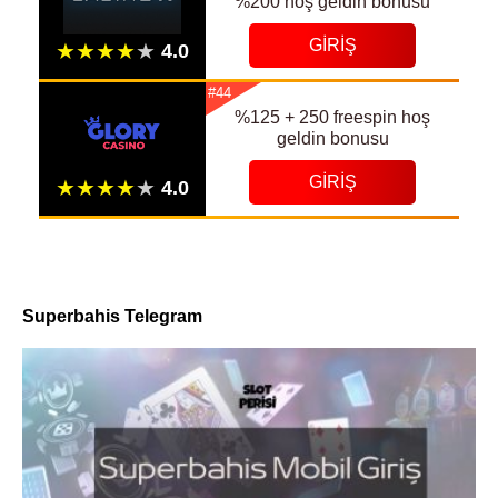
%200 hoş geldin bonusu
GIRIŞ
#44
%125 + 250 freespin hoş
geldin bonusu
GIRIŞ
Superbahis Telegram