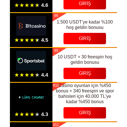
GIRIŞ
#8
1.500 USDT'ye kadar %100
hoş geldin bonusu
GIRIŞ
#9
10 USDT + 30 freespin hoş
geldin bonusu
GIRIŞ
Casino oyunları için %450
#10
bonus + 340 freespin ve spor
bahisleri için 40.000 TL'ye
kadar %450 bonus
GIRIŞ
#11