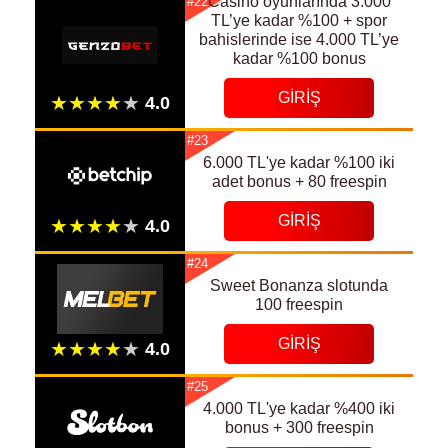
Casino oyunlarında 3.000
#22
TL’ye kadar %100 + spor
bahislerinde ise 4.000 TL’ye
kadar %100 bonus
GIRIŞ
#23
6.000 TL'ye kadar %100 iki
adet bonus + 80 freespin
GIRIŞ
#24
Sweet Bonanza slotunda
100 freespin
GIRIŞ
#25
4.000 TL'ye kadar %400 iki
bonus + 300 freespin