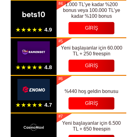
#4
1.000 TL’ye kadar %200
bonus veya 100.000 TL’ye
kadar %100 bonus
GIRIŞ
#5
Yeni başlayanlar için 60.000
TL + 250 freespin
GIRIŞ
#6
%440 hoş geldin bonusu
GIRIŞ
#7
Yeni başlayanlar için 6.500
TL + 650 freespin