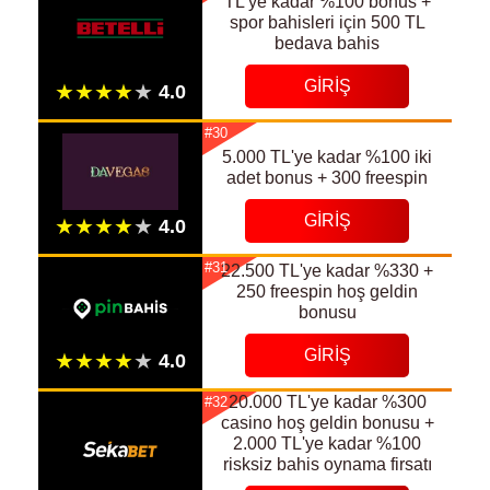
TL'ye kadar %100 bonus +
spor bahisleri için 500 TL
bedava bahis
GIRIŞ
#30
5.000 TL'ye kadar %100 iki
adet bonus + 300 freespin
GIRIŞ
#31
22.500 TL'ye kadar %330 +
250 freespin hoş geldin
bonusu
GIRIŞ
20.000 TL'ye kadar %300
#32
casino hoş geldin bonusu +
2.000 TL'ye kadar %100
risksiz bahis oynama firsatı