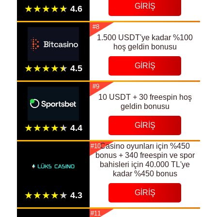
GIRIŞ
#8
1.500 USDT'ye kadar %100
hoş geldin bonusu
GIRIŞ
#9
10 USDT + 30 freespin hoş
geldin bonusu
GIRIŞ
Casino oyunları için %450
#10
bonus + 340 freespin ve spor
bahisleri için 40.000 TL'ye
kadar %450 bonus
GIRIŞ
#11