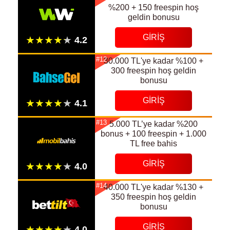
%200 + 150 freespin hoş
geldin bonusu
GIRIŞ
#12
30.000 TL'ye kadar %100 +
300 freespin hoş geldin
bonusu
GIRIŞ
#13
5.000 TL’ye kadar %200
bonus + 100 freespin + 1.000
TL free bahis
GIRIŞ
#14
40.000 TL'ye kadar %130 +
350 freespin hoş geldin
bonusu
GIRIŞ