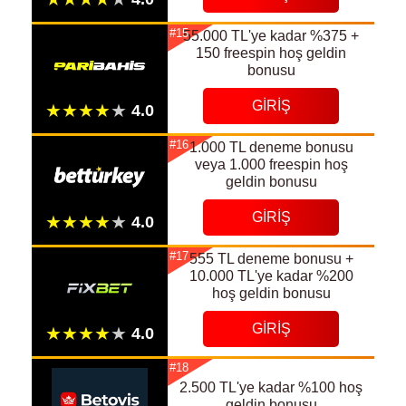
#15
55.000 TL'ye kadar %375 +
150 freespin hoş geldin
bonusu
GIRIŞ
#16
1.000 TL deneme bonusu
veya 1.000 freespin hoş
geldin bonusu
GIRIŞ
#17
555 TL deneme bonusu +
10.000 TL'ye kadar %200
hoş geldin bonusu
GIRIŞ
#18
2.500 TL'ye kadar %100 hoş
geldin bonusu