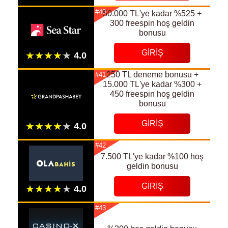
#40
50.000 TL'ye kadar %525 +
300 freespin hoş geldin
bonusu
GIRIŞ
250 TL deneme bonusu +
#41
15.000 TL'ye kadar %300 +
450 freespin hoş geldin
bonusu
GIRIŞ
#42
7.500 TL'ye kadar %100 hoş
geldin bonusu
GIRIŞ
#43