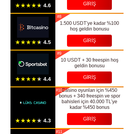
GIRIŞ
#8
1.500 USDT'ye kadar %100
hoş geldin bonusu
GIRIŞ
#9
10 USDT + 30 freespin hoş
geldin bonusu
GIRIŞ
Casino oyunları için %450
#10
bonus + 340 freespin ve spor
bahisleri için 40.000 TL'ye
kadar %450 bonus
GIRIŞ
#11