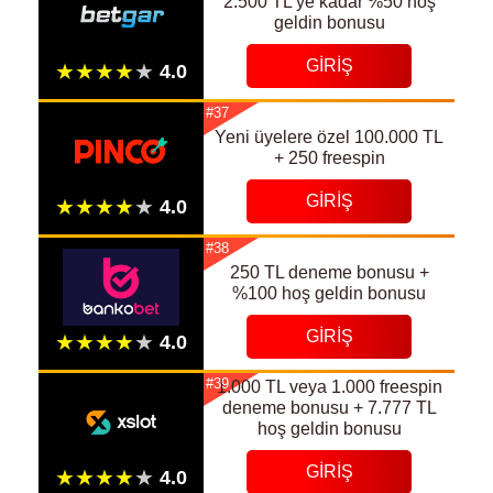
2.500 TL'ye kadar %50 hoş
geldin bonusu
GIRIŞ
#37
Yeni üyelere özel 100.000 TL
+ 250 freespin
GIRIŞ
#38
250 TL deneme bonusu +
%100 hoş geldin bonusu
GIRIŞ
#39
1.000 TL veya 1.000 freespin
deneme bonusu + 7.777 TL
hoş geldin bonusu
GIRIŞ