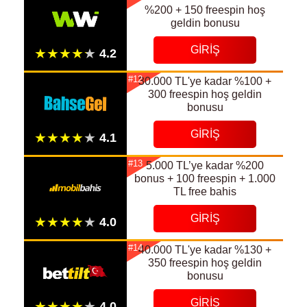
%200 + 150 freespin hoş
geldin bonusu
GIRIŞ
#12
30.000 TL'ye kadar %100 +
300 freespin hoş geldin
bonusu
GIRIŞ
#13
5.000 TL’ye kadar %200
bonus + 100 freespin + 1.000
TL free bahis
GIRIŞ
#14
40.000 TL'ye kadar %130 +
350 freespin hoş geldin
bonusu
GIRIŞ