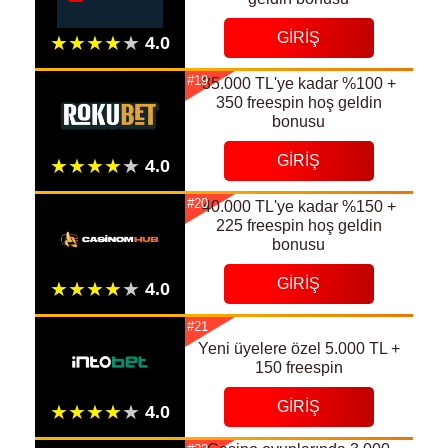
GIRIŞ
#19
35.000 TL'ye kadar %100 +
350 freespin hoş geldin
bonusu
GIRIŞ
#20
40.000 TL'ye kadar %150 +
225 freespin hoş geldin
bonusu
GIRIŞ
#21
Yeni üyelere özel 5.000 TL +
150 freespin
GIRIŞ