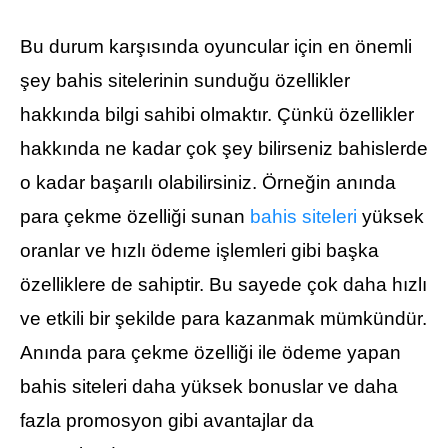
Bu durum karşısında oyuncular için en önemli
şey bahis sitelerinin sunduğu özellikler
hakkında bilgi sahibi olmaktır. Çünkü özellikler
hakkında ne kadar çok şey bilirseniz bahislerde
o kadar başarılı olabilirsiniz. Örneğin anında
para çekme özelliği sunan
bahis siteleri
yüksek
oranlar ve hızlı ödeme işlemleri gibi başka
özelliklere de sahiptir. Bu sayede çok daha hızlı
ve etkili bir şekilde para kazanmak mümkündür.
Anında para çekme özelliği ile ödeme yapan
bahis siteleri daha yüksek bonuslar ve daha
fazla promosyon gibi avantajlar da