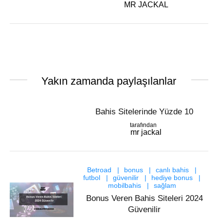
MR JACKAL
Yakın zamanda paylaşılanlar
Bahis Sitelerinde Yüzde 10
tarafından
mr jackal
Betroad
bonus
canlı bahis
futbol
güvenilir
hediye bonus
mobilbahis
sağlam
Bonus Veren Bahis Siteleri 2024
Güvenilir