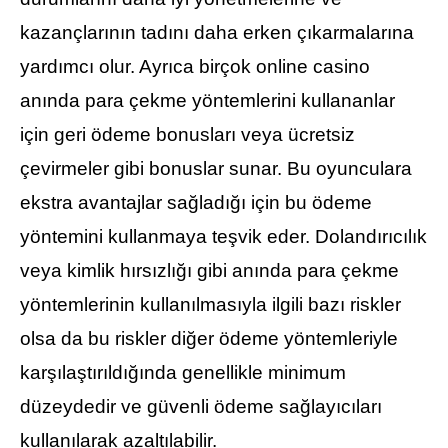
kazançlarının tadını daha erken çıkarmalarına
yardımcı olur. Ayrıca birçok online casino
anında para çekme yöntemlerini kullananlar
için geri ödeme bonusları veya ücretsiz
çevirmeler gibi bonuslar sunar. Bu oyunculara
ekstra avantajlar sağladığı için bu ödeme
yöntemini kullanmaya teşvik eder. Dolandırıcılık
veya kimlik hırsızlığı gibi anında para çekme
yöntemlerinin kullanılmasıyla ilgili bazı riskler
olsa da bu riskler diğer ödeme yöntemleriyle
karşılaştırıldığında genellikle minimum
düzeydedir ve güvenli ödeme sağlayıcıları
kullanılarak azaltılabilir.