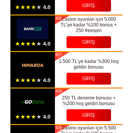
GIRIŞ
#26
Сasino oyunları için 5.000
TL’ye kadar %100 bonus +
250 freespin
GIRIŞ
#27
1.500 TL'ye kadar %300 hoş
geldin bonusu
GIRIŞ
#28
250 TL deneme bonusu +
%200 hoş geldin bonusu
GIRIŞ
Casino oyunları için 5.500
#29