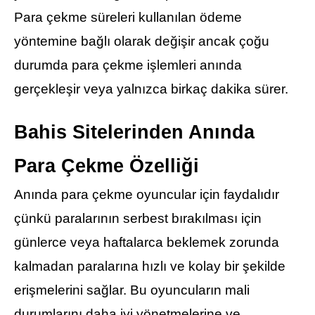
Para çekme süreleri kullanılan ödeme
yöntemine bağlı olarak değişir ancak çoğu
durumda para çekme işlemleri anında
gerçekleşir veya yalnızca birkaç dakika sürer.
Bahis Sitelerinden Anında
Para Çekme Özelliği
Anında para çekme oyuncular için faydalıdır
çünkü paralarının serbest bırakılması için
günlerce veya haftalarca beklemek zorunda
kalmadan paralarına hızlı ve kolay bir şekilde
erişmelerini sağlar. Bu oyuncuların mali
durumlarını daha iyi yönetmelerine ve