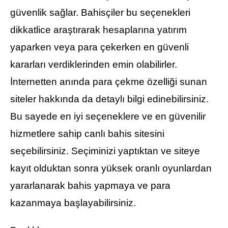
güvenlik sağlar. Bahisçiler bu seçenekleri
dikkatlice araştırarak hesaplarına yatırım
yaparken veya para çekerken en güvenli
kararları verdiklerinden emin olabilirler.
İnternetten anında para çekme özelliği sunan
siteler hakkında da detaylı bilgi edinebilirsiniz.
Bu sayede en iyi seçeneklere ve en güvenilir
hizmetlere sahip canlı bahis sitesini
seçebilirsiniz. Seçiminizi yaptıktan ve siteye
kayıt olduktan sonra yüksek oranlı oyunlardan
yararlanarak bahis yapmaya ve para
kazanmaya başlayabilirsiniz.