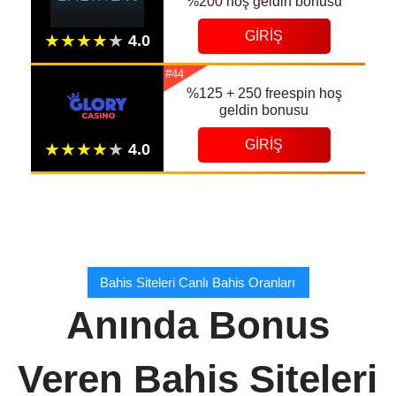
%200 hoş geldin bonusu
GIRIŞ
#44
%125 + 250 freespin hoş
geldin bonusu
GIRIŞ
Bahis Siteleri Canlı Bahis Oranları
Anında Bonus
Veren Bahis Siteleri