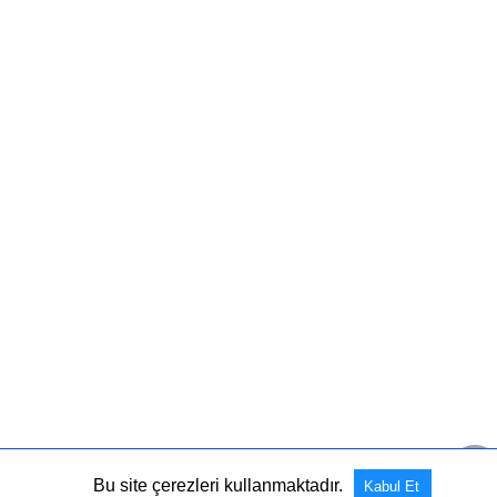
Bu site çerezleri kullanmaktadır.
Kabul Et