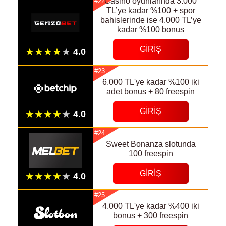
Casino oyunlarında 3.000
#22
TL’ye kadar %100 + spor
bahislerinde ise 4.000 TL’ye
kadar %100 bonus
GIRIŞ
#23
6.000 TL'ye kadar %100 iki
adet bonus + 80 freespin
GIRIŞ
#24
Sweet Bonanza slotunda
100 freespin
GIRIŞ
#25
4.000 TL'ye kadar %400 iki
bonus + 300 freespin