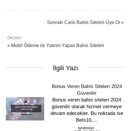
Sonraki
Canlı Bahis Siteleri Üye Ol »
ÖNCEKI
« Mobil Ödeme ile Yatırım Yapan Bahis Siteleri
İlgili Yazı
Bonus Veren Bahis Siteleri 2024
Güvenilir
Bonus veren bahis siteleri 2024
güvenilir olarak hizmet vermeye
devam edecekler. Bu noktada ise
Bets10,…
tarafından