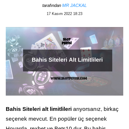
tarafından
MR JACKAL
17 Kasım 2022 18:23
Bahis Siteleri alt limitlileri
arıyorsanız, birkaç
seçenek mevcut. En popüler üç seçenek
Hovarda, rexbet ve Bets10 dur. Bu bahis