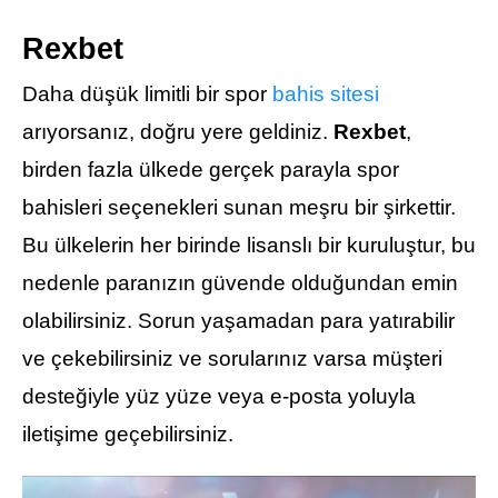
Rexbet
Daha düşük limitli bir spor
bahis sitesi
arıyorsanız, doğru yere geldiniz.
Rexbet
,
birden fazla ülkede gerçek parayla spor
bahisleri seçenekleri sunan meşru bir şirkettir.
Bu ülkelerin her birinde lisanslı bir kuruluştur, bu
nedenle paranızın güvende olduğundan emin
olabilirsiniz. Sorun yaşamadan para yatırabilir
ve çekebilirsiniz ve sorularınız varsa müşteri
desteğiyle yüz yüze veya e-posta yoluyla
iletişime geçebilirsiniz.