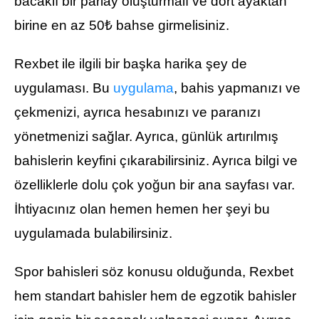
bacaklı bir parlay oluşturmalı ve dört ayaktan
birine en az 50₺ bahse girmelisiniz.
Rexbet ile ilgili bir başka harika şey de
uygulaması. Bu
uygulama
, bahis yapmanızı ve
çekmenizi, ayrıca hesabınızı ve paranızı
yönetmenizi sağlar. Ayrıca, günlük artırılmış
bahislerin keyfini çıkarabilirsiniz. Ayrıca bilgi ve
özelliklerle dolu çok yoğun bir ana sayfası var.
İhtiyacınız olan hemen hemen her şeyi bu
uygulamada bulabilirsiniz.
Spor bahisleri söz konusu olduğunda, Rexbet
hem standart bahisler hem de egzotik bahisler