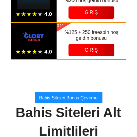
%200 hoş geldin bonusu
GIRIŞ
#44
%125 + 250 freespin hoş
geldin bonusu
GIRIŞ
Bahis Siteleri Bonus Çevirme
Bahis Siteleri Alt
Limitlileri