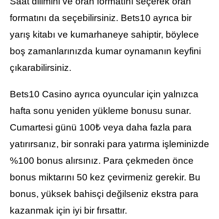
Saat dilimini ve oran formatını seçerek oran
formatını da seçebilirsiniz. Bets10 ayrıca bir
yarış kitabı ve kumarhaneye sahiptir, böylece
boş zamanlarınızda kumar oynamanın keyfini
çıkarabilirsiniz.
Bets10 Casino ayrıca oyuncular için yalnızca
hafta sonu yeniden yükleme bonusu sunar.
Cumartesi günü 100₺ veya daha fazla para
yatırırsanız, bir sonraki para yatırma işleminizde
%100 bonus alırsınız. Para çekmeden önce
bonus miktarını 50 kez çevirmeniz gerekir. Bu
bonus, yüksek bahisçi değilseniz ekstra para
kazanmak için iyi bir fırsattır.