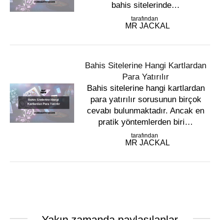
bahis sitelerinde…
tarafından
MR JACKAL
Bahis Sitelerine Hangi Kartlardan
Para Yatırılır
Bahis sitelerine hangi kartlardan
para yatırılır sorusunun birçok
cevabı bulunmaktadır. Ancak en
pratik yöntemlerden biri…
tarafından
MR JACKAL
Yakın zamanda paylaşılanlar