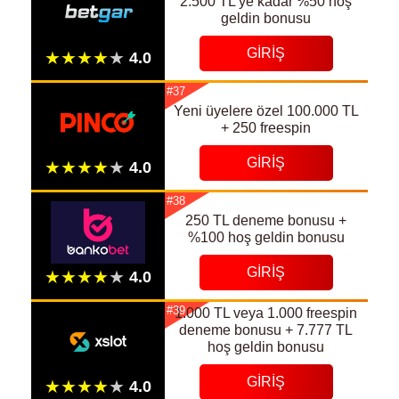
2.500 TL'ye kadar %50 hoş
geldin bonusu
GIRIŞ
#37
Yeni üyelere özel 100.000 TL
+ 250 freespin
GIRIŞ
#38
250 TL deneme bonusu +
%100 hoş geldin bonusu
GIRIŞ
#39
1.000 TL veya 1.000 freespin
deneme bonusu + 7.777 TL
hoş geldin bonusu
GIRIŞ