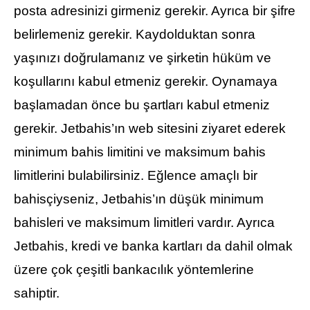
posta adresinizi girmeniz gerekir. Ayrıca bir şifre
belirlemeniz gerekir. Kaydolduktan sonra
yaşınızı doğrulamanız ve şirketin hüküm ve
koşullarını kabul etmeniz gerekir. Oynamaya
başlamadan önce bu şartları kabul etmeniz
gerekir. Jetbahis’ın web sitesini ziyaret ederek
minimum bahis limitini ve maksimum bahis
limitlerini bulabilirsiniz. Eğlence amaçlı bir
bahisçiyseniz, Jetbahis’ın düşük minimum
bahisleri ve maksimum limitleri vardır. Ayrıca
Jetbahis, kredi ve banka kartları da dahil olmak
üzere çok çeşitli bankacılık yöntemlerine
sahiptir.