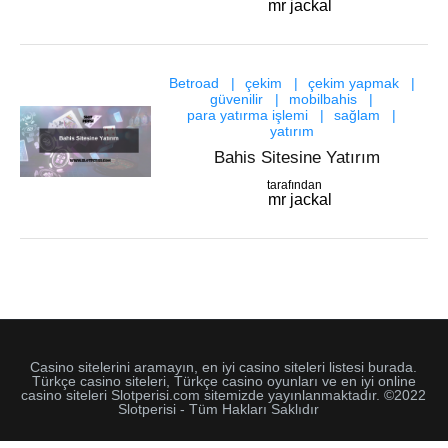
mr jackal
Betroad
çekim
çekim yapmak
güvenilir
mobilbahis
para yatırma işlemi
sağlam
yatırım
Bahis Sitesine Yatırım
tarafından
mr jackal
Casino sitelerini aramayın, en iyi casino siteleri listesi burada.
Türkçe casino siteleri, Türkçe casino oyunları ve en iyi online
casino siteleri Slotperisi.com sitemizde yayınlanmaktadır. ©2022
Slotperisi - Tüm Hakları Saklıdır