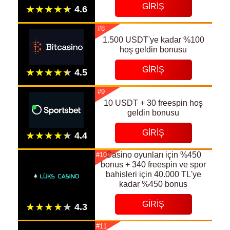
GIRIŞ
#8
1.500 USDT'ye kadar %100
hoş geldin bonusu
GIRIŞ
#9
10 USDT + 30 freespin hoş
geldin bonusu
GIRIŞ
Casino oyunları için %450
#10
bonus + 340 freespin ve spor
bahisleri için 40.000 TL'ye
kadar %450 bonus
GIRIŞ
#11