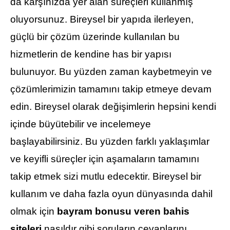
da karşınızda yer alan süreçleri kullanmış
oluyorsunuz. Bireysel bir yapıda ilerleyen,
güçlü bir çözüm üzerinde kullanılan bu
hizmetlerin de kendine has bir yapısı
bulunuyor. Bu yüzden zaman kaybetmeyin ve
çözümlerimizin tamamını takip etmeye devam
edin. Bireysel olarak değişimlerin hepsini kendi
içinde büyütebilir ve incelemeye
başlayabilirsiniz. Bu yüzden farklı yaklaşımlar
ve keyifli süreçler için aşamaların tamamını
takip etmek sizi mutlu edecektir. Bireysel bir
kullanım ve daha fazla oyun dünyasında dahil
olmak için
bayram bonusu veren bahis
siteleri
nasıldır gibi soruların cevaplarını