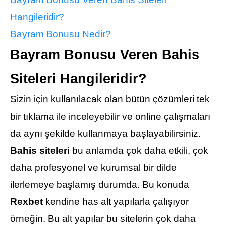
Hangileridir?
Bayram Bonusu Nedir?
Bayram Bonusu Veren Bahis
Siteleri Hangileridir?
Sizin için kullanılacak olan bütün çözümleri tek
bir tıklama ile inceleyebilir ve online çalışmaları
da aynı şekilde kullanmaya başlayabilirsiniz.
Bahis siteleri
bu anlamda çok daha etkili, çok
daha profesyonel ve kurumsal bir dilde
ilerlemeye başlamış durumda. Bu konuda
Rexbet
kendine has alt yapılarla çalışıyor
örneğin. Bu alt yapılar bu sitelerin çok daha