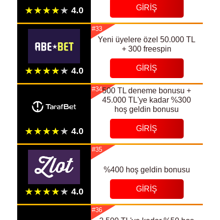
GIRIŞ
#33
Yeni üyelere özel 50.000 TL
+ 300 freespin
GIRIŞ
#34
500 TL deneme bonusu +
45.000 TL'ye kadar %300
hoş geldin bonusu
GIRIŞ
#35
%400 hoş geldin bonusu
GIRIŞ
#36