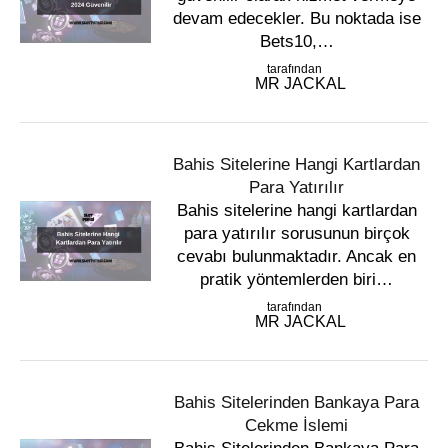
devam edecekler. Bu noktada ise
Bets10,…
tarafından
MR JACKAL
Bahis Sitelerine Hangi Kartlardan
Para Yatırılır
Bahis sitelerine hangi kartlardan
para yatırılır sorusunun birçok
cevabı bulunmaktadır. Ancak en
pratik yöntemlerden biri…
tarafından
MR JACKAL
Bahis Sitelerinden Bankaya Para
Cekme İslemi