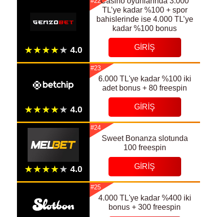
Casino oyunlarında 3.000
#22
TL’ye kadar %100 + spor
bahislerinde ise 4.000 TL’ye
kadar %100 bonus
GIRIŞ
#23
6.000 TL'ye kadar %100 iki
adet bonus + 80 freespin
GIRIŞ
#24
Sweet Bonanza slotunda
100 freespin
GIRIŞ
#25
4.000 TL'ye kadar %400 iki
bonus + 300 freespin