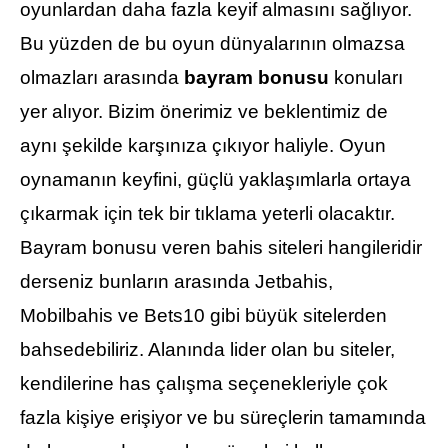
oyunlardan daha fazla keyif almasını sağlıyor.
Bu yüzden de bu oyun dünyalarının olmazsa
olmazları arasında
bayram bonusu
konuları
yer alıyor. Bizim önerimiz ve beklentimiz de
aynı şekilde karşınıza çıkıyor haliyle. Oyun
oynamanın keyfini, güçlü yaklaşımlarla ortaya
çıkarmak için tek bir tıklama yeterli olacaktır.
Bayram bonusu veren bahis siteleri hangileridir
derseniz bunların arasında Jetbahis,
Mobilbahis ve Bets10 gibi büyük sitelerden
bahsedebiliriz. Alanında lider olan bu siteler,
kendilerine has çalışma seçenekleriyle çok
fazla kişiye erişiyor ve bu süreçlerin tamamında