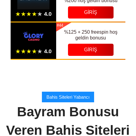
%200 hoş geldin bonusu
GIRIŞ
#44
%125 + 250 freespin hoş
geldin bonusu
GIRIŞ
Bahis Siteleri Yabancı
Bayram Bonusu
Veren Bahis Siteleri