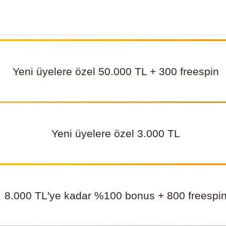
Yeni üyelere özel 50.000 TL + 300 freespin
Yeni üyelere özel 3.000 TL
8.000 TL'ye kadar %100 bonus + 800 freespi