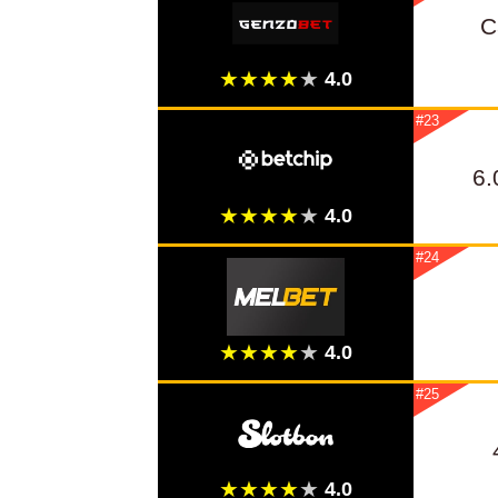
C
#23
6.
#24
#25