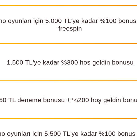
no oyunları için 5.000 TL’ye kadar %100 bonus
freespin
1.500 TL'ye kadar %300 hoş geldin bonusu
50 TL deneme bonusu + %200 hoş geldin bon
o oyunları için 5.500 TL'ye kadar %100 bonus