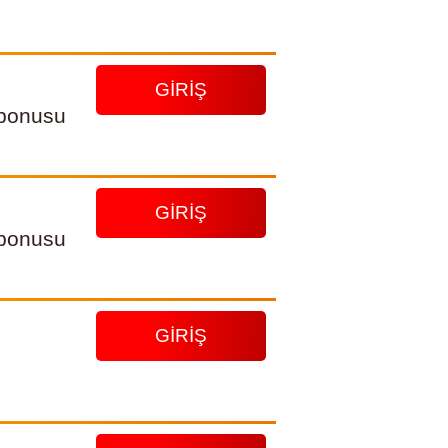
GIRIŞ
 bonusu
GIRIŞ
 bonusu
GIRIŞ