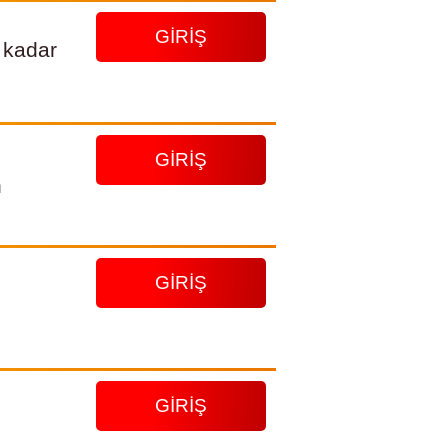
GIRIŞ
 kadar
GIRIŞ
n
GIRIŞ
GIRIŞ