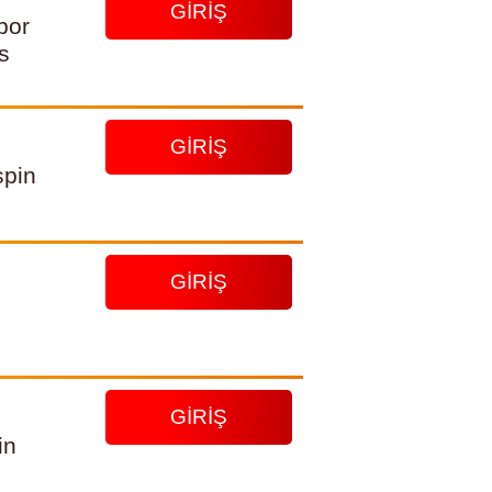
GIRIŞ
por
s
GIRIŞ
spin
GIRIŞ
GIRIŞ
in