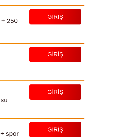
GIRIŞ
 + 250
GIRIŞ
GIRIŞ
usu
GIRIŞ
 + spor