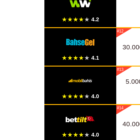
#12
30.00
#13
5.00
#14
40.00