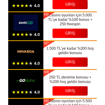
GIRIŞ
#26
Сasino oyunları için 5.000
TL’ye kadar %100 bonus +
250 freespin
GIRIŞ
#27
1.500 TL'ye kadar %300 hoş
geldin bonusu
GIRIŞ
#28
250 TL deneme bonusu +
%200 hoş geldin bonusu
GIRIŞ
Casino oyunları için 5.500
#29