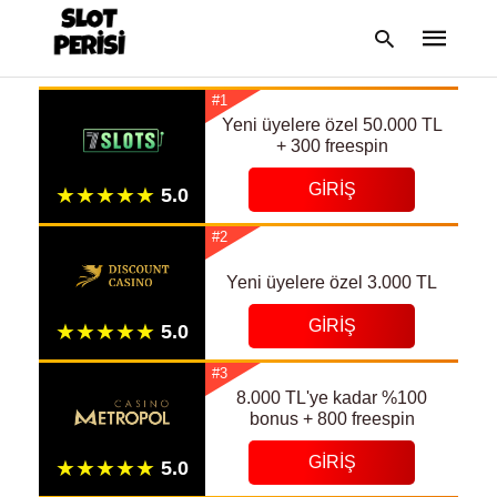
#1
Yeni üyelere özel 50.000 TL
+ 300 freespin
Type
GIRIŞ
your
search
query
#2
and
hit
enter:
Yeni üyelere özel 3.000 TL
GIRIŞ
#3
8.000 TL'ye kadar %100
bonus + 800 freespin
GIRIŞ