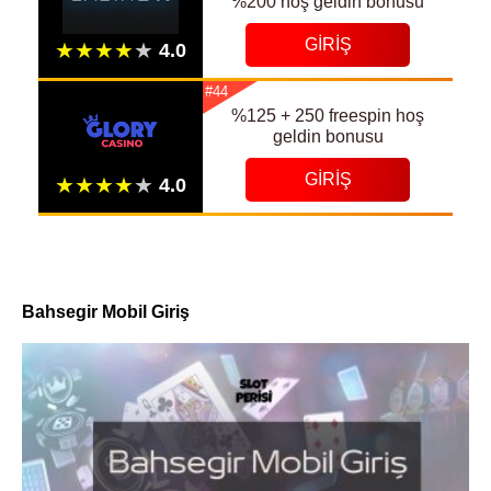
%200 hoş geldin bonusu
GIRIŞ
#44
%125 + 250 freespin hoş
geldin bonusu
GIRIŞ
Bahsegir Mobil Giriş