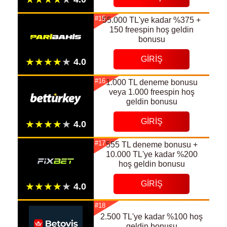
#15
55.000 TL'ye kadar %375 +
150 freespin hoş geldin
bonusu
GIRIŞ
#16
1.000 TL deneme bonusu
veya 1.000 freespin hoş
geldin bonusu
GIRIŞ
#17
555 TL deneme bonusu +
10.000 TL'ye kadar %200
hoş geldin bonusu
GIRIŞ
#18
2.500 TL'ye kadar %100 hoş
geldin bonusu