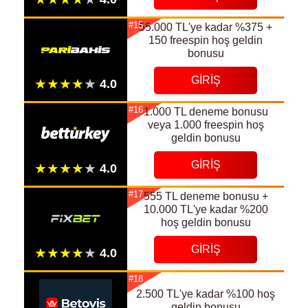
#15
55.000 TL'ye kadar %375 +
150 freespin hoş geldin
bonusu
GIRIŞ
#16
1.000 TL deneme bonusu
veya 1.000 freespin hoş
geldin bonusu
GIRIŞ
#17
555 TL deneme bonusu +
10.000 TL'ye kadar %200
hoş geldin bonusu
GIRIŞ
#18
2.500 TL'ye kadar %100 hoş
geldin bonusu