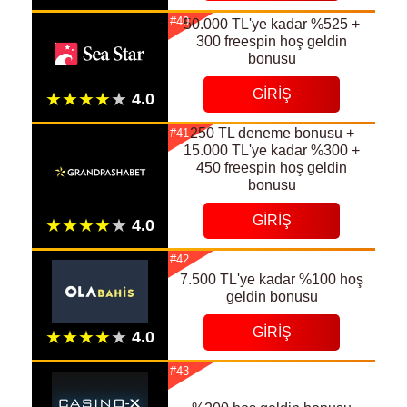
#40
50.000 TL'ye kadar %525 +
300 freespin hoş geldin
bonusu
GIRIŞ
250 TL deneme bonusu +
#41
15.000 TL'ye kadar %300 +
450 freespin hoş geldin
bonusu
GIRIŞ
#42
7.500 TL'ye kadar %100 hoş
geldin bonusu
GIRIŞ
#43