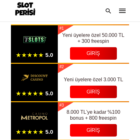
#1
Yeni üyelere özel 50.000 TL
+ 300 freespin
Type
GIRIŞ
your
search
query
#2
and
hit
enter:
Yeni üyelere özel 3.000 TL
GIRIŞ
#3
8.000 TL'ye kadar %100
bonus + 800 freespin
GIRIŞ