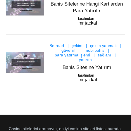
Bahis Sitelerine Hangi Kartlardan
Para Yatırılır
tarafından
mr jackal
Betroad
çekim
çekim yapmak
güvenilir
mobilbahis
para yatırma işlemi
sağlam
yatırım
Bahis Sitesine Yatırım
tarafından
mr jackal
Casino sitelerini aramayın, en iyi casino siteleri listesi burada.