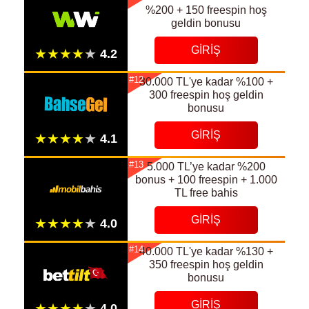
%200 + 150 freespin hoş
geldin bonusu
GIRIŞ
#12
30.000 TL'ye kadar %100 +
300 freespin hoş geldin
bonusu
GIRIŞ
#13
5.000 TL’ye kadar %200
bonus + 100 freespin + 1.000
TL free bahis
GIRIŞ
#14
40.000 TL'ye kadar %130 +
350 freespin hoş geldin
bonusu
GIRIŞ