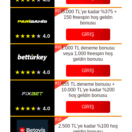
#15
55.000 TL'ye kadar %375 +
150 freespin hoş geldin
bonusu
GIRIŞ
#16
1.000 TL deneme bonusu
veya 1.000 freespin hoş
geldin bonusu
GIRIŞ
#17
555 TL deneme bonusu +
10.000 TL'ye kadar %200
hoş geldin bonusu
GIRIŞ
#18
2.500 TL'ye kadar %100 hoş
geldin bonusu