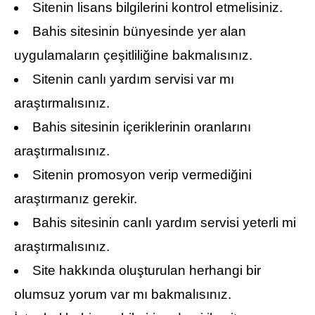
Sitenin lisans bilgilerini kontrol etmelisiniz.
Bahis sitesinin bünyesinde yer alan
uygulamaların çeşitliliğine bakmalısınız.
Sitenin canlı yardım servisi var mı
araştırmalısınız.
Bahis sitesinin içeriklerinin oranlarını
araştırmalısınız.
Sitenin promosyon verip vermediğini
araştırmanız gerekir.
Bahis sitesinin canlı yardım servisi yeterli mi
araştırmalısınız.
Site hakkında oluşturulan herhangi bir
olumsuz yorum var mı bakmalısınız.