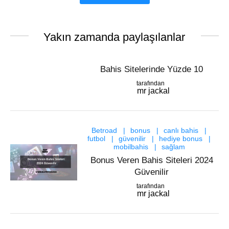
Yakın zamanda paylaşılanlar
Bahis Sitelerinde Yüzde 10
tarafından
mr jackal
Betroad
bonus
canlı bahis
futbol
güvenilir
hediye bonus
mobilbahis
sağlam
Bonus Veren Bahis Siteleri 2024
Güvenilir
tarafından
mr jackal