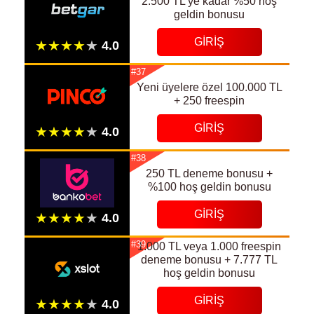
2.500 TL'ye kadar %50 hoş
geldin bonusu
GIRIŞ
#37
Yeni üyelere özel 100.000 TL
+ 250 freespin
GIRIŞ
#38
250 TL deneme bonusu +
%100 hoş geldin bonusu
GIRIŞ
#39
1.000 TL veya 1.000 freespin
deneme bonusu + 7.777 TL
hoş geldin bonusu
GIRIŞ