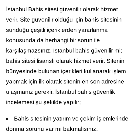
İstanbul Bahis sitesi güvenilir olarak hizmet
verir. Site güvenilir olduğu için bahis sitesinin
sunduğu çeşitli içeriklerden yararlanma
konusunda da herhangi bir sorun ile
karşılaşmazsınız. İstanbul bahis güvenilir mi;
bahis sitesi lisanslı olarak hizmet verir. Sitenin
bünyesinde bulunan içerikleri kullanarak işlem
yapmak için ilk olarak sitenin en son adresine
ulaşmanız gerekir. İstanbul bahis güvenlik
incelemesi şu şekilde yapılır;
Bahis sitesinin yatırım ve çekim işlemlerinde
donma sorunu var mı bakmalısınız.