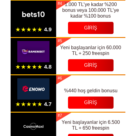
#4
1.000 TL’ye kadar %200
bonus veya 100.000 TL’ye
kadar %100 bonus
GIRIŞ
#5
Yeni başlayanlar için 60.000
TL + 250 freespin
GIRIŞ
#6
%440 hoş geldin bonusu
GIRIŞ
#7
Yeni başlayanlar için 6.500
TL + 650 freespin