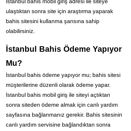
İstanbul bahis mobil giriş adresi ile siteye
ulaştıktan sonra site için araştırma yaparak
bahis sitesini kullanma şansına sahip
olabilirsiniz.
İstanbul Bahis Ödeme Yapıyor
Mu?
İstanbul bahis ödeme yapıyor mu; bahis sitesi
müşterilerine düzenli olarak ödeme yapar.
İstanbul bahis mobil giriş ile siteyi açtıktan
sonra siteden ödeme almak için canlı yardım
sayfasına bağlanmanız gerekir. Bahis sitesinin
canlı yardım servisine bağlandıktan sonra