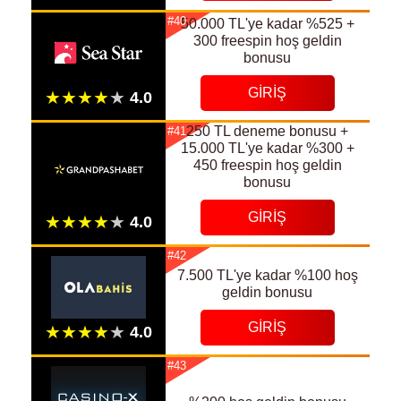
#40
50.000 TL'ye kadar %525 +
300 freespin hoş geldin
bonusu
GIRIŞ
250 TL deneme bonusu +
#41
15.000 TL'ye kadar %300 +
450 freespin hoş geldin
bonusu
GIRIŞ
#42
7.500 TL'ye kadar %100 hoş
geldin bonusu
GIRIŞ
#43