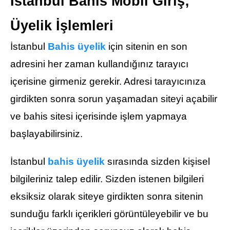
İstanbul Bahis Mobil Giriş;
Üyelik İşlemleri
İstanbul
Bahis üyelik
için sitenin en son
adresini her zaman kullandığınız tarayıcı
içerisine girmeniz gerekir. Adresi tarayıcınıza
girdikten sonra sorun yaşamadan siteyi açabilir
ve bahis sitesi içerisinde işlem yapmaya
başlayabilirsiniz.
İstanbul
bahis üyelik
sırasında sizden kişisel
bilgileriniz talep edilir. Sizden istenen bilgileri
eksiksiz olarak siteye girdikten sonra sitenin
sunduğu farklı içerikleri görüntüleyebilir ve bu