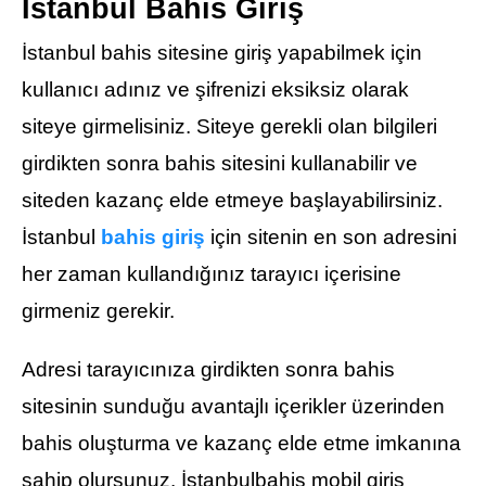
İstanbul Bahis Giriş
İstanbul bahis sitesine giriş yapabilmek için
kullanıcı adınız ve şifrenizi eksiksiz olarak
siteye girmelisiniz. Siteye gerekli olan bilgileri
girdikten sonra bahis sitesini kullanabilir ve
siteden kazanç elde etmeye başlayabilirsiniz.
İstanbul
bahis giriş
için sitenin en son adresini
her zaman kullandığınız tarayıcı içerisine
girmeniz gerekir.
Adresi tarayıcınıza girdikten sonra bahis
sitesinin sunduğu avantajlı içerikler üzerinden
bahis oluşturma ve kazanç elde etme imkanına
sahip olursunuz. İstanbulbahis mobil giriş