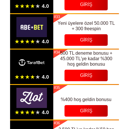
GIRIŞ
#33
Yeni üyelere özel 50.000 TL
+ 300 freespin
GIRIŞ
#34
500 TL deneme bonusu +
45.000 TL'ye kadar %300
hoş geldin bonusu
GIRIŞ
#35
%400 hoş geldin bonusu
GIRIŞ
#36