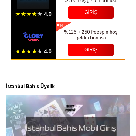
%200 hoş geldin bonusu
GIRIŞ
#44
%125 + 250 freespin hoş
geldin bonusu
GIRIŞ
İstanbul Bahis Üyelik