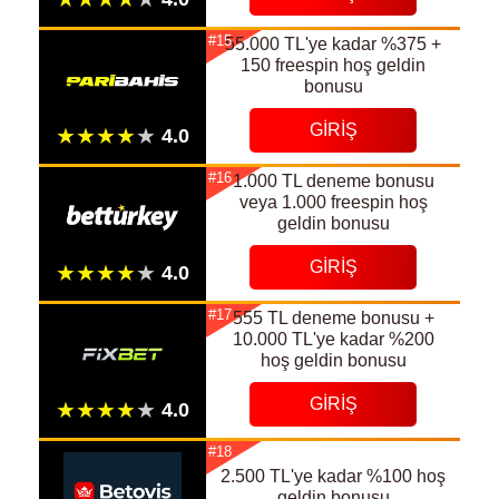
#15
55.000 TL'ye kadar %375 +
150 freespin hoş geldin
bonusu
GIRIŞ
#16
1.000 TL deneme bonusu
veya 1.000 freespin hoş
geldin bonusu
GIRIŞ
#17
555 TL deneme bonusu +
10.000 TL'ye kadar %200
hoş geldin bonusu
GIRIŞ
#18
2.500 TL'ye kadar %100 hoş
geldin bonusu