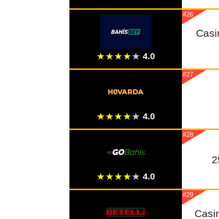
#26
Сasi
#27
#28
2
#29
Casin