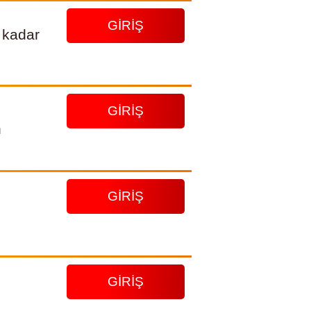
GIRIŞ
 kadar
GIRIŞ
n
GIRIŞ
GIRIŞ