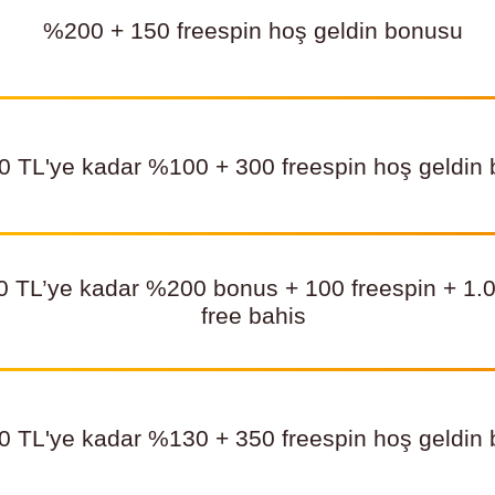
%200 + 150 freespin hoş geldin bonusu
0 TL'ye kadar %100 + 300 freespin hoş geldin
0 TL’ye kadar %200 bonus + 100 freespin + 1.
free bahis
0 TL'ye kadar %130 + 350 freespin hoş geldin