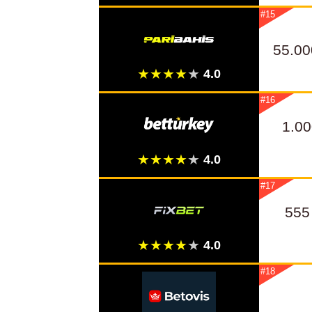
#15
55.00
#16
1.00
#17
555
#18