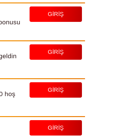
GIRIŞ
 bonusu
GIRIŞ
geldin
GIRIŞ
0 hoş
GIRIŞ