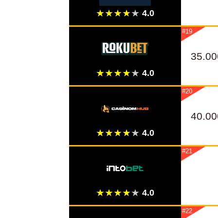
#19
35.00
#20
40.00
#21
#22