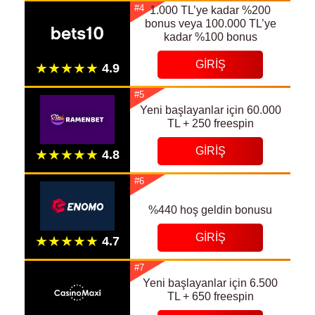
#4
1.000 TL’ye kadar %200
bonus veya 100.000 TL’ye
kadar %100 bonus
GIRIŞ
#5
Yeni başlayanlar için 60.000
TL + 250 freespin
GIRIŞ
#6
%440 hoş geldin bonusu
GIRIŞ
#7
Yeni başlayanlar için 6.500
TL + 650 freespin