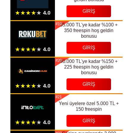
GIRIŞ
#19
35.000 TL'ye kadar %100 +
350 freespin hoş geldin
bonusu
GIRIŞ
#20
40.000 TL'ye kadar %150 +
225 freespin hoş geldin
bonusu
GIRIŞ
#21
Yeni üyelere özel 5.000 TL +
150 freespin
GIRIŞ