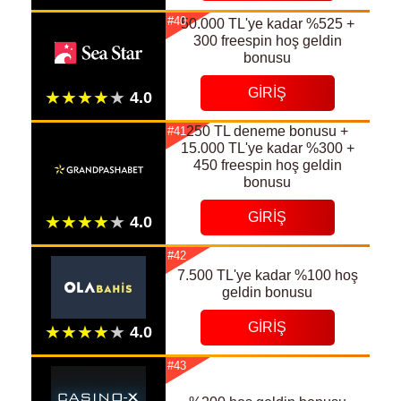
#40
50.000 TL'ye kadar %525 +
300 freespin hoş geldin
bonusu
GIRIŞ
250 TL deneme bonusu +
#41
15.000 TL'ye kadar %300 +
450 freespin hoş geldin
bonusu
GIRIŞ
#42
7.500 TL'ye kadar %100 hoş
geldin bonusu
GIRIŞ
#43