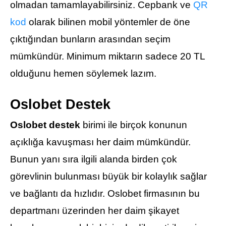
olmadan tamamlayabilirsiniz. Cepbank ve
QR
kod
olarak bilinen mobil yöntemler de öne
çıktığından bunların arasından seçim
mümkündür. Minimum miktarın sadece 20 TL
olduğunu hemen söylemek lazım.
Oslobet Destek
Oslobet destek
birimi ile birçok konunun
açıklığa kavuşması her daim mümkündür.
Bunun yanı sıra ilgili alanda birden çok
görevlinin bulunması büyük bir kolaylık sağlar
ve bağlantı da hızlıdır. Oslobet firmasının bu
departmanı üzerinden her daim şikayet