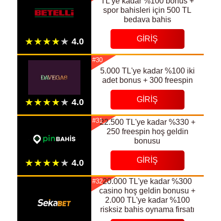
TL'ye kadar %100 bonus +
spor bahisleri için 500 TL
bedava bahis
GIRIŞ
#30
5.000 TL'ye kadar %100 iki
adet bonus + 300 freespin
GIRIŞ
#31
22.500 TL'ye kadar %330 +
250 freespin hoş geldin
bonusu
GIRIŞ
20.000 TL'ye kadar %300
#32
casino hoş geldin bonusu +
2.000 TL'ye kadar %100
risksiz bahis oynama firsatı