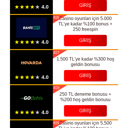
GIRIŞ
#26
Сasino oyunları için 5.000
TL’ye kadar %100 bonus +
250 freespin
GIRIŞ
#27
1.500 TL'ye kadar %300 hoş
geldin bonusu
GIRIŞ
#28
250 TL deneme bonusu +
%200 hoş geldin bonusu
GIRIŞ
Casino oyunları için 5.500
#29