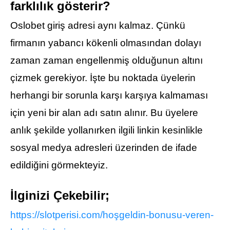
farklılık gösterir?
Oslobet giriş adresi aynı kalmaz. Çünkü
firmanın yabancı kökenli olmasından dolayı
zaman zaman engellenmiş olduğunun altını
çizmek gerekiyor. İşte bu noktada üyelerin
herhangi bir sorunla karşı karşıya kalmaması
için yeni bir alan adı satın alınır. Bu üyelere
anlık şekilde yollanırken ilgili linkin kesinlikle
sosyal medya adresleri üzerinden de ifade
edildiğini görmekteyiz.
İlginizi Çekebilir;
https://slotperisi.com/hoşgeldin-bonusu-veren-