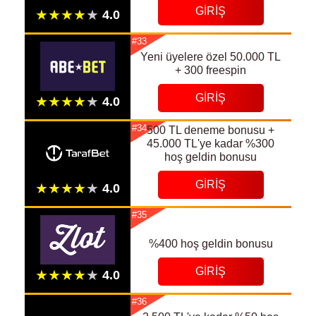
GIRIŞ
#33
Yeni üyelere özel 50.000 TL
+ 300 freespin
GIRIŞ
#34
500 TL deneme bonusu +
45.000 TL'ye kadar %300
hoş geldin bonusu
GIRIŞ
#35
%400 hoş geldin bonusu
GIRIŞ
#36