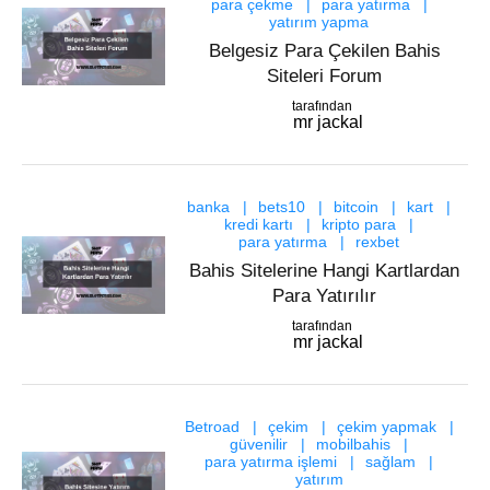
para çekme
para yatırma
yatırım yapma
Belgesiz Para Çekilen Bahis
Siteleri Forum
tarafından
mr jackal
banka
bets10
bitcoin
kart
kredi kartı
kripto para
para yatırma
rexbet
Bahis Sitelerine Hangi Kartlardan
Para Yatırılır
tarafından
mr jackal
Betroad
çekim
çekim yapmak
güvenilir
mobilbahis
para yatırma işlemi
sağlam
yatırım