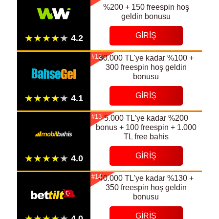
%200 + 150 freespin hoş
geldin bonusu
GIRIŞ
#12
30.000 TL'ye kadar %100 +
300 freespin hoş geldin
bonusu
GIRIŞ
#13
5.000 TL’ye kadar %200
bonus + 100 freespin + 1.000
TL free bahis
GIRIŞ
#14
40.000 TL'ye kadar %130 +
350 freespin hoş geldin
bonusu
GIRIŞ