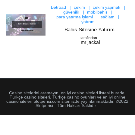
Betroad
çekim
çekim yapmak
güvenilir
mobilbahis
para yatırma işlemi
sağlam
yatırım
Bahis Sitesine Yatırım
tarafından
mr jackal
Casino sitelerini aramayın, en iyi casino siteleri listesi burada.
Türkçe casino siteleri, Türkçe casino oyunları ve en iyi online
casino siteleri Slotperisi.com sitemizde yayınlanmaktadır. ©2022
Slotperisi - Tüm Hakları Saklıdır