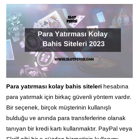
Para yatırması kolay bahis siteleri
hesabına
para yatırmak için birkaç güvenli yöntem vardır.
Bir seçenek, birçok müşterinin kullanışlı
bulduğu ve anında para transferlerine olanak
tanıyan bir kredi kartı kullanmaktır. PayPal veya