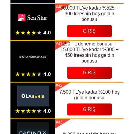
#40
50.000 TL'ye kadar %525 +
300 freespin hoş geldin
bonusu
GIRIŞ
250 TL deneme bonusu +
#41
15.000 TL'ye kadar %300 +
450 freespin hoş geldin
bonusu
GIRIŞ
#42
7.500 TL'ye kadar %100 hoş
geldin bonusu
GIRIŞ
#43