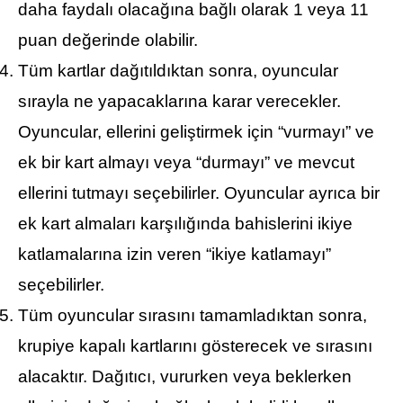
daha faydalı olacağına bağlı olarak 1 veya 11
puan değerinde olabilir.
Tüm kartlar dağıtıldıktan sonra, oyuncular
sırayla ne yapacaklarına karar verecekler.
Oyuncular, ellerini geliştirmek için “vurmayı” ve
ek bir kart almayı veya “durmayı” ve mevcut
ellerini tutmayı seçebilirler. Oyuncular ayrıca bir
ek kart almaları karşılığında bahislerini ikiye
katlamalarına izin veren “ikiye katlamayı”
seçebilirler.
Tüm oyuncular sırasını tamamladıktan sonra,
krupiye kapalı kartlarını gösterecek ve sırasını
alacaktır. Dağıtıcı, vururken veya beklerken