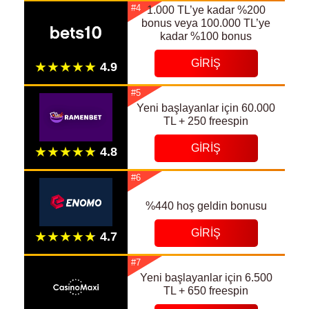
#4
1.000 TL’ye kadar %200
bonus veya 100.000 TL’ye
kadar %100 bonus
GIRIŞ
#5
Yeni başlayanlar için 60.000
TL + 250 freespin
GIRIŞ
#6
%440 hoş geldin bonusu
GIRIŞ
#7
Yeni başlayanlar için 6.500
TL + 650 freespin