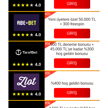
GIRIŞ
#33
Yeni üyelere özel 50.000 TL
+ 300 freespin
GIRIŞ
#34
500 TL deneme bonusu +
45.000 TL'ye kadar %300
hoş geldin bonusu
GIRIŞ
#35
%400 hoş geldin bonusu
GIRIŞ
#36