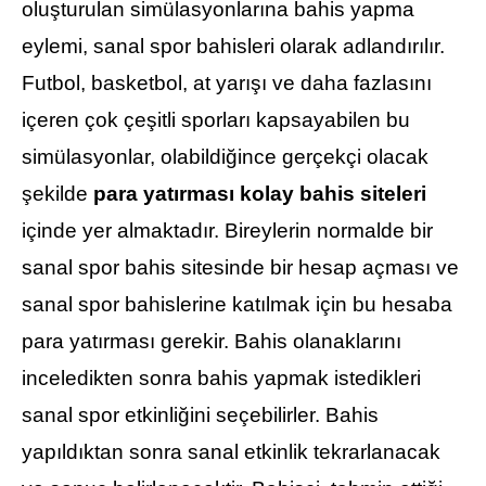
oluşturulan simülasyonlarına bahis yapma
eylemi, sanal spor bahisleri olarak adlandırılır.
Futbol, basketbol, at yarışı ve daha fazlasını
içeren çok çeşitli sporları kapsayabilen bu
simülasyonlar, olabildiğince gerçekçi olacak
şekilde
para yatırması kolay bahis siteleri
içinde yer almaktadır. Bireylerin normalde bir
sanal spor bahis sitesinde bir hesap açması ve
sanal spor bahislerine katılmak için bu hesaba
para yatırması gerekir. Bahis olanaklarını
inceledikten sonra bahis yapmak istedikleri
sanal spor etkinliğini seçebilirler. Bahis
yapıldıktan sonra sanal etkinlik tekrarlanacak