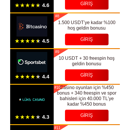
GIRIŞ
#8
1.500 USDT'ye kadar %100
hoş geldin bonusu
GIRIŞ
#9
10 USDT + 30 freespin hoş
geldin bonusu
GIRIŞ
Casino oyunları için %450
#10
bonus + 340 freespin ve spor
bahisleri için 40.000 TL'ye
kadar %450 bonus
GIRIŞ
#11