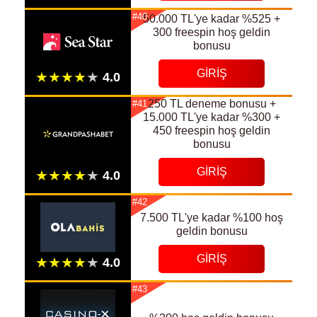
#40
50.000 TL'ye kadar %525 +
300 freespin hoş geldin
bonusu
GIRIŞ
250 TL deneme bonusu +
#41
15.000 TL'ye kadar %300 +
450 freespin hoş geldin
bonusu
GIRIŞ
#42
7.500 TL'ye kadar %100 hoş
geldin bonusu
GIRIŞ
#43