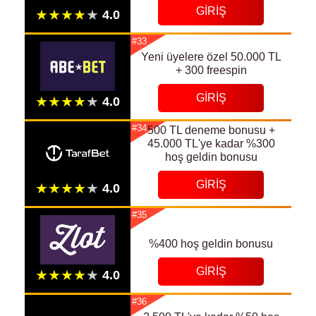
GIRIŞ
#33
Yeni üyelere özel 50.000 TL
+ 300 freespin
GIRIŞ
#34
500 TL deneme bonusu +
45.000 TL'ye kadar %300
hoş geldin bonusu
GIRIŞ
#35
%400 hoş geldin bonusu
GIRIŞ
#36