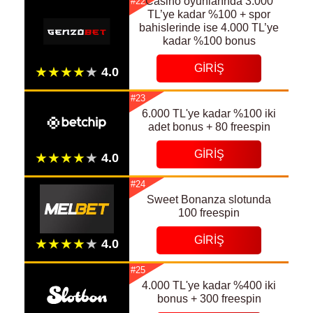
Casino oyunlarında 3.000
#22
TL’ye kadar %100 + spor
bahislerinde ise 4.000 TL’ye
kadar %100 bonus
GIRIŞ
#23
6.000 TL'ye kadar %100 iki
adet bonus + 80 freespin
GIRIŞ
#24
Sweet Bonanza slotunda
100 freespin
GIRIŞ
#25
4.000 TL'ye kadar %400 iki
bonus + 300 freespin