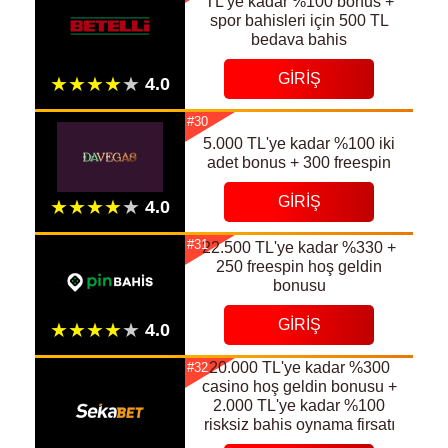
TL'ye kadar %100 bonus +
spor bahisleri için 500 TL
bedava bahis
GIRIŞ
#30
5.000 TL'ye kadar %100 iki
adet bonus + 300 freespin
GIRIŞ
#31
22.500 TL'ye kadar %330 +
250 freespin hoş geldin
bonusu
GIRIŞ
20.000 TL'ye kadar %300
#32
casino hoş geldin bonusu +
2.000 TL'ye kadar %100
risksiz bahis oynama firsatı