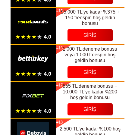
#15
55.000 TL'ye kadar %375 +
150 freespin hoş geldin
bonusu
GIRIŞ
#16
1.000 TL deneme bonusu
veya 1.000 freespin hoş
geldin bonusu
GIRIŞ
#17
555 TL deneme bonusu +
10.000 TL'ye kadar %200
hoş geldin bonusu
GIRIŞ
#18
2.500 TL'ye kadar %100 hoş
geldin bonusu