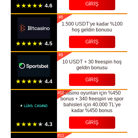
GIRIŞ
#8
1.500 USDT'ye kadar %100
hoş geldin bonusu
GIRIŞ
#9
10 USDT + 30 freespin hoş
geldin bonusu
GIRIŞ
Casino oyunları için %450
#10
bonus + 340 freespin ve spor
bahisleri için 40.000 TL'ye
kadar %450 bonus
GIRIŞ
#11