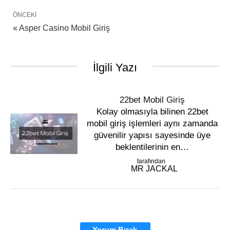
ÖNCEKI
« Asper Casino Mobil Giriş
İlgili Yazı
22bet Mobil Giriş
Kolay olmasıyla bilinen 22bet
mobil giriş işlemleri aynı zamanda
güvenilir yapısı sayesinde üye
beklentilerinin en…
tarafından
MR JACKAL
Yorum Bırak