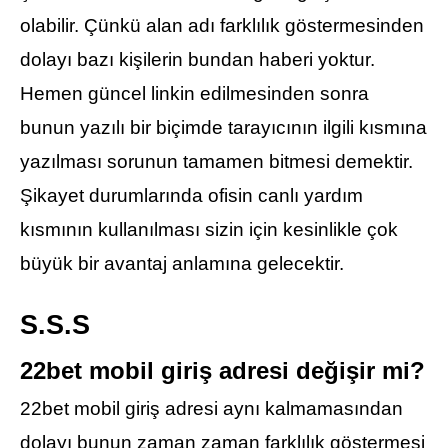
olabilir. Çünkü alan adı farklılık göstermesinden
dolayı bazı kişilerin bundan haberi yoktur.
Hemen güncel linkin edilmesinden sonra
bunun yazılı bir biçimde tarayıcının ilgili kısmına
yazılması sorunun tamamen bitmesi demektir.
Şikayet durumlarında ofisin canlı yardım
kısmının kullanılması sizin için kesinlikle çok
büyük bir avantaj anlamına gelecektir.
S.S.S
22bet mobil giriş adresi değişir mi?
22bet mobil giriş adresi aynı kalmamasından
dolayı bunun zaman zaman farklılık göstermesi