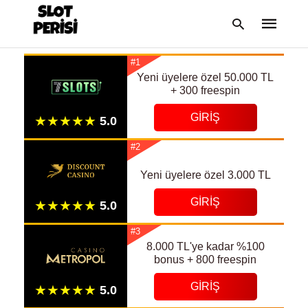
#1
Yeni üyelere özel 50.000 TL
+ 300 freespin
Type
GIRIŞ
your
search
query
#2
and
hit
enter:
Yeni üyelere özel 3.000 TL
GIRIŞ
#3
8.000 TL'ye kadar %100
bonus + 800 freespin
GIRIŞ