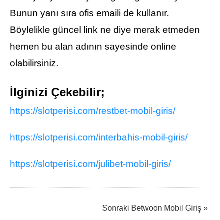
Bunun yanı sıra ofis emaili de kullanır.
Böylelikle güncel link ne diye merak etmeden
hemen bu alan adının sayesinde online
olabilirsiniz.
İlginizi Çekebilir;
https://slotperisi.com/restbet-mobil-giris/
https://slotperisi.com/interbahis-mobil-giris/
https://slotperisi.com/julibet-mobil-giris/
Sonraki
Betwoon Mobil Giriş »