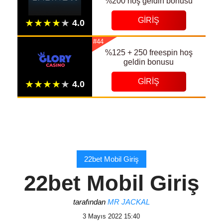
%200 hoş geldin bonusu
GIRIŞ
#44
%125 + 250 freespin hoş
geldin bonusu
GIRIŞ
22bet Mobil Giriş
22bet Mobil Giriş
tarafından
MR JACKAL
3 Mayıs 2022 15:40