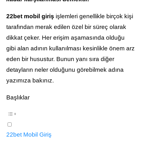
22bet mobil giriş
işlemleri genellikle birçok kişi
tarafından merak edilen özel bir süreç olarak
dikkat çeker. Her erişim aşamasında olduğu
gibi alan adının kullanılması kesinlikle önem arz
eden bir husustur. Bunun yanı sıra diğer
detayların neler olduğunu görebilmek adına
yazımıza bakınız.
Başlıklar
22bet Mobil Giriş