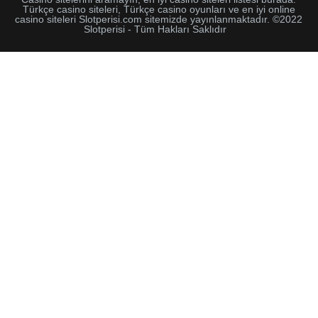
Türkçe casino siteleri, Türkçe casino oyunları ve en iyi online
casino siteleri Slotperisi.com sitemizde yayınlanmaktadır. ©2022
Slotperisi - Tüm Hakları Saklıdır