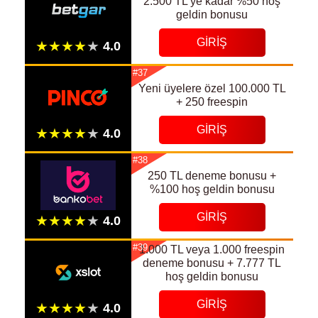
2.500 TL'ye kadar %50 hoş
geldin bonusu
GIRIŞ
#37
Yeni üyelere özel 100.000 TL
+ 250 freespin
GIRIŞ
#38
250 TL deneme bonusu +
%100 hoş geldin bonusu
GIRIŞ
#39
1.000 TL veya 1.000 freespin
deneme bonusu + 7.777 TL
hoş geldin bonusu
GIRIŞ