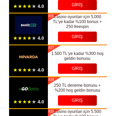
GIRIŞ
#26
Сasino oyunları için 5.000
TL’ye kadar %100 bonus +
250 freespin
GIRIŞ
#27
1.500 TL'ye kadar %300 hoş
geldin bonusu
GIRIŞ
#28
250 TL deneme bonusu +
%200 hoş geldin bonusu
GIRIŞ
Casino oyunları için 5.500
#29