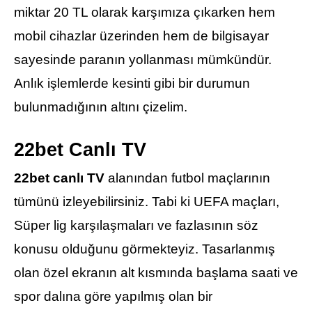
miktar 20 TL olarak karşımıza çıkarken hem
mobil cihazlar üzerinden hem de bilgisayar
sayesinde paranın yollanması mümkündür.
Anlık işlemlerde kesinti gibi bir durumun
bulunmadığının altını çizelim.
22bet Canlı TV
22bet canlı TV
alanından futbol maçlarının
tümünü izleyebilirsiniz. Tabi ki UEFA maçları,
Süper lig karşılaşmaları ve fazlasının söz
konusu olduğunu görmekteyiz. Tasarlanmış
olan özel ekranın alt kısmında başlama saati ve
spor dalına göre yapılmış olan bir