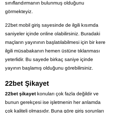
sınıflandırmanın bulunmuş olduğunu
görmekteyiz.
22bet mobil giriş sayesinde de ilgili kısımda
saniyeler içinde online olabilirsiniz. Buradaki
maçların yayınının başlatılabilmesi için bir kere
ilgili müsabakanın hemen üstüne tıklanması
yeterlidir. Bu sayede birkaç saniye içinde
yayının başlamış olduğunu görebilirsiniz.
22bet Şikayet
22bet şikayet
konuları çok fazla değildir ve
bunun gerekçesi ise işletmenin her anlamda
çok kaliteli olmasıdır. Buna göre giriş sorunları