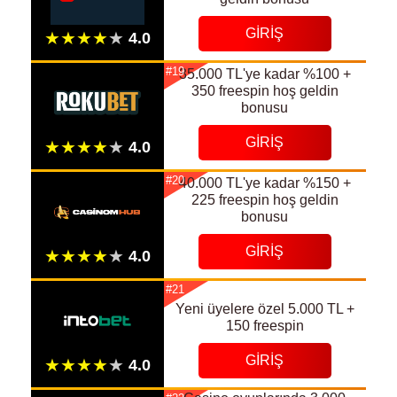
GIRIŞ
#19
35.000 TL'ye kadar %100 +
350 freespin hoş geldin
bonusu
GIRIŞ
#20
40.000 TL'ye kadar %150 +
225 freespin hoş geldin
bonusu
GIRIŞ
#21
Yeni üyelere özel 5.000 TL +
150 freespin
GIRIŞ