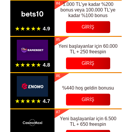
#4
1.000 TL’ye kadar %200
bonus veya 100.000 TL’ye
kadar %100 bonus
GIRIŞ
#5
Yeni başlayanlar için 60.000
TL + 250 freespin
GIRIŞ
#6
%440 hoş geldin bonusu
GIRIŞ
#7
Yeni başlayanlar için 6.500
TL + 650 freespin