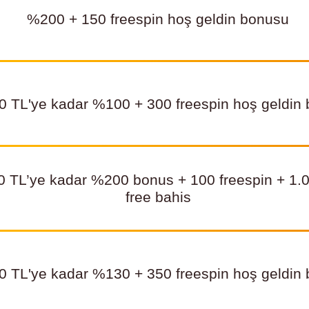
%200 + 150 freespin hoş geldin bonusu
0 TL'ye kadar %100 + 300 freespin hoş geldin
0 TL’ye kadar %200 bonus + 100 freespin + 1.
free bahis
0 TL'ye kadar %130 + 350 freespin hoş geldin