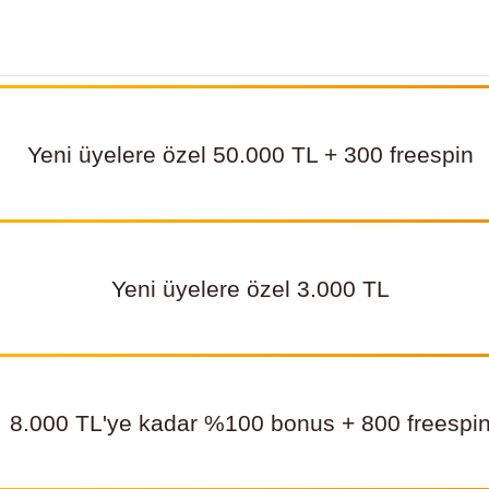
Yeni üyelere özel 50.000 TL + 300 freespin
Yeni üyelere özel 3.000 TL
8.000 TL'ye kadar %100 bonus + 800 freespi