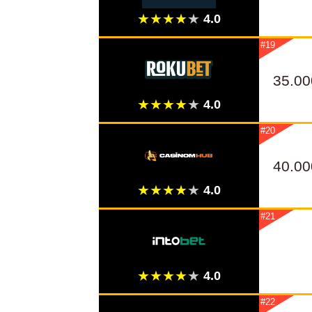
#19
35.00
#20
40.00
#21
#22