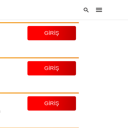
GIRIŞ
Ty
you
sea
que
an
GIRIŞ
hit
ent
GIRIŞ
n