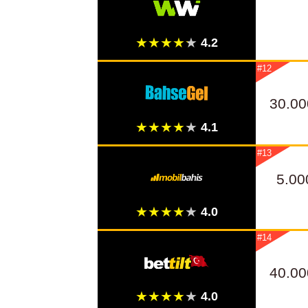
#12
30.00
#13
5.00
#14
40.00