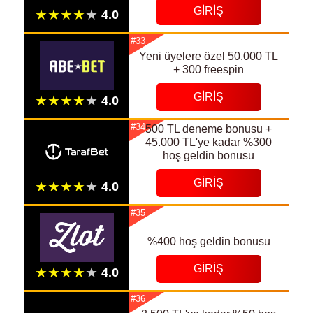
GIRIŞ
#33
Yeni üyelere özel 50.000 TL
+ 300 freespin
GIRIŞ
#34
500 TL deneme bonusu +
45.000 TL'ye kadar %300
hoş geldin bonusu
GIRIŞ
#35
%400 hoş geldin bonusu
GIRIŞ
#36