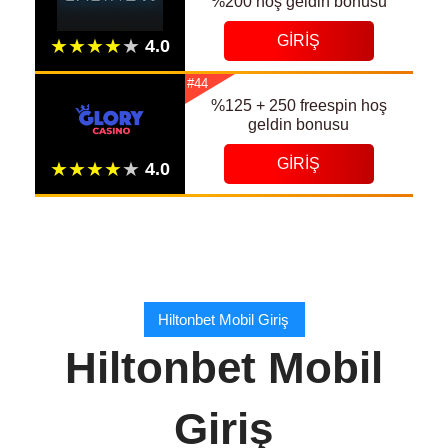
%200 hoş geldin bonusu
GIRIŞ
#44
%125 + 250 freespin hoş
geldin bonusu
GIRIŞ
Hiltonbet Mobil Giriş
Hiltonbet Mobil
Giriş