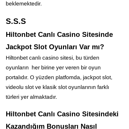
beklemektedir.
S.S.S
Hiltonbet Canlı Casino Sitesinde
Jackpot Slot Oyunları Var mı?
Hiltonbet canlı casino sitesi, bu türden
oyunların her birine yer veren bir oyun
portalıdır. O yüzden platfomda, jackpot slot,
videolu slot ve klasik slot oyunlarının farklı
türleri yer almaktadır.
Hiltonbet Canlı Casino Sitesindeki
Kazandığım Bonusları Nasıl