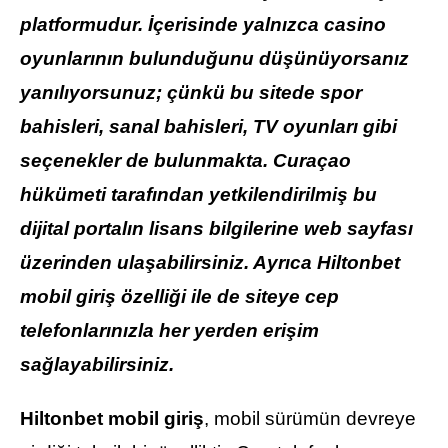
platformudur. İçerisinde yalnızca casino
oyunlarının bulunduğunu düşünüyorsanız
yanılıyorsunuz; çünkü bu sitede spor
bahisleri, sanal bahisleri, TV oyunları gibi
seçenekler de bulunmakta. Curaçao
hükümeti tarafından yetkilendirilmiş bu
dijital portalın lisans bilgilerine web sayfası
üzerinden ulaşabilirsiniz. Ayrıca Hiltonbet
mobil giriş özelliği ile de siteye cep
telefonlarınızla her yerden erişim
sağlayabilirsiniz.
Hiltonbet mobil giriş
, mobil sürümün devreye