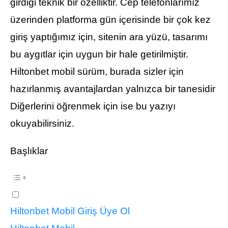
girdiği teknik bir özelliktir. Cep telefonlarımız
üzerinden platforma gün içerisinde bir çok kez
giriş yaptığımız için, sitenin ara yüzü, tasarımı
bu aygıtlar için uygun bir hale getirilmiştir.
Hiltonbet mobil sürüm, burada sizler için
hazırlanmış avantajlardan yalnızca bir tanesidir
Diğerlerini öğrenmek için ise bu yazıyı
okuyabilirsiniz.
Başlıklar
Hiltonbet Mobil Giriş Üye Ol