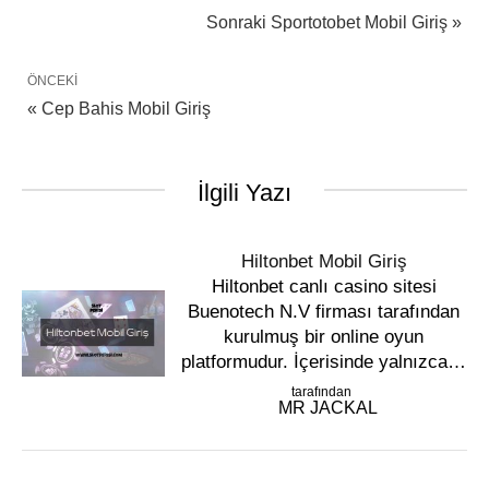
Sonraki
Sportotobet Mobil Giriş »
ÖNCEKI
« Cep Bahis Mobil Giriş
İlgili Yazı
Hiltonbet Mobil Giriş
Hiltonbet canlı casino sitesi
Buenotech N.V firması tarafından
kurulmuş bir online oyun
platformudur. İçerisinde yalnızca…
tarafından
MR JACKAL