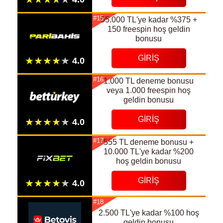
#15
55.000 TL'ye kadar %375 +
150 freespin hoş geldin
bonusu
GIRIŞ
#16
1.000 TL deneme bonusu
veya 1.000 freespin hoş
geldin bonusu
GIRIŞ
#17
555 TL deneme bonusu +
10.000 TL'ye kadar %200
hoş geldin bonusu
GIRIŞ
#18
2.500 TL'ye kadar %100 hoş
geldin bonusu