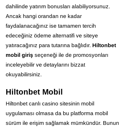
dahilinde yatırım bonusları alabiliyorsunuz.
Ancak hangi orandan ne kadar
faydalanacağınız ise tamamen tercih
edeceğiniz ödeme alternatifi ve siteye
yatıracağınız para tutarına bağlıdır.
Hiltonbet
mobil giriş
seçeneği ile de promosyonları
inceleyebilir ve detaylarını bizzat
okuyabilirsiniz.
Hiltonbet Mobil
Hiltonbet canlı casino sitesinin mobil
uygulaması olmasa da bu platforma mobil
sürüm ile erişim sağlamak mümkündür. Bunun