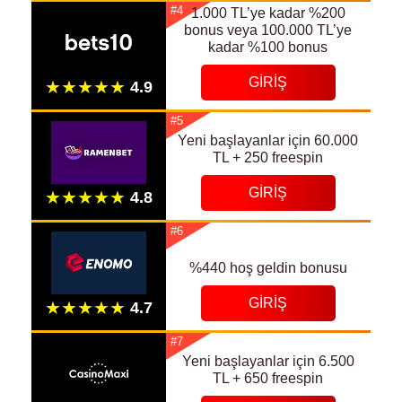
#4
1.000 TL’ye kadar %200
bonus veya 100.000 TL’ye
kadar %100 bonus
GIRIŞ
#5
Yeni başlayanlar için 60.000
TL + 250 freespin
GIRIŞ
#6
%440 hoş geldin bonusu
GIRIŞ
#7
Yeni başlayanlar için 6.500
TL + 650 freespin