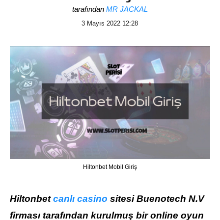
tarafından
MR JACKAL
3 Mayıs 2022 12:28
Hiltonbet Mobil Giriş
Hiltonbet
canlı casino
sitesi Buenotech N.V
firması tarafından kurulmuş bir online oyun