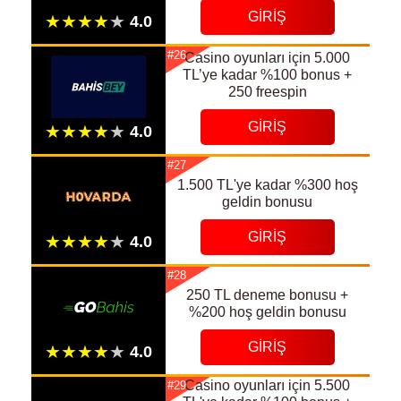
GIRIŞ
#26
Сasino oyunları için 5.000
TL’ye kadar %100 bonus +
250 freespin
GIRIŞ
#27
1.500 TL'ye kadar %300 hoş
geldin bonusu
GIRIŞ
#28
250 TL deneme bonusu +
%200 hoş geldin bonusu
GIRIŞ
Casino oyunları için 5.500
#29