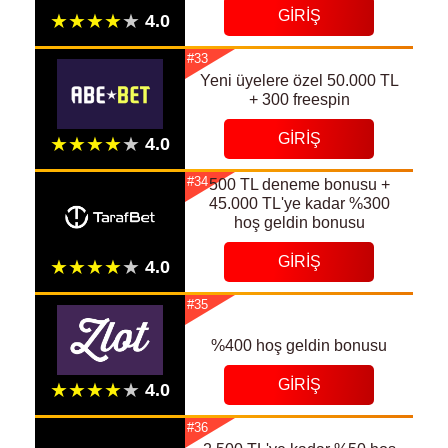
GIRIŞ
#33
Yeni üyelere özel 50.000 TL
+ 300 freespin
GIRIŞ
#34
500 TL deneme bonusu +
45.000 TL'ye kadar %300
hoş geldin bonusu
GIRIŞ
#35
%400 hoş geldin bonusu
GIRIŞ
#36