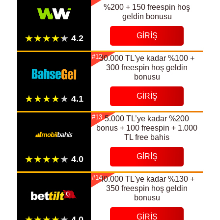
%200 + 150 freespin hoş
geldin bonusu
GIRIŞ
#12
30.000 TL'ye kadar %100 +
300 freespin hoş geldin
bonusu
GIRIŞ
#13
5.000 TL’ye kadar %200
bonus + 100 freespin + 1.000
TL free bahis
GIRIŞ
#14
40.000 TL'ye kadar %130 +
350 freespin hoş geldin
bonusu
GIRIŞ