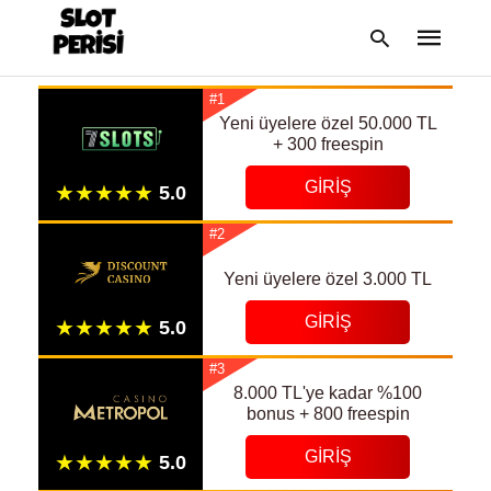
#1
Yeni üyelere özel 50.000 TL
+ 300 freespin
Type
GIRIŞ
your
search
query
#2
and
hit
enter:
Yeni üyelere özel 3.000 TL
GIRIŞ
#3
8.000 TL'ye kadar %100
bonus + 800 freespin
GIRIŞ