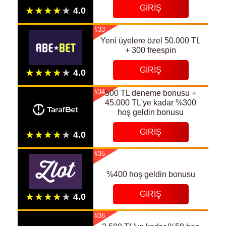
GIRIŞ
#33
Yeni üyelere özel 50.000 TL
+ 300 freespin
GIRIŞ
#34
500 TL deneme bonusu +
45.000 TL'ye kadar %300
hoş geldin bonusu
GIRIŞ
#35
%400 hoş geldin bonusu
GIRIŞ
#36