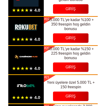
GIRIŞ
#19
35.000 TL'ye kadar %100 +
350 freespin hoş geldin
bonusu
GIRIŞ
#20
40.000 TL'ye kadar %150 +
225 freespin hoş geldin
bonusu
GIRIŞ
#21
Yeni üyelere özel 5.000 TL +
150 freespin
GIRIŞ