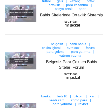
futbol
gelir
kazanç
ortak
ortaklık
para kazanma
siteye ortak
spor
Bahis Sitelerinde Ortaklık Sistemiş
tarafından
mr jackal
belgesiz
canlı bahis
çekim işlemi
evraksız
forum
para çekme
para yatırma
yatırım yapma
Belgesiz Para Çekilen Bahis
Siteleri Forum
tarafından
mr jackal
banka
bets10
bitcoin
kart
kredi kartı
kripto para
para yatırma
rexbet