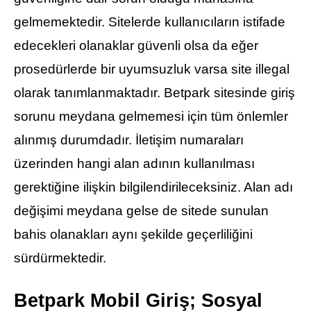
gelmemektedir. Sitelerde kullanıcıların istifade
edecekleri olanaklar güvenli olsa da eğer
prosedürlerde bir uyumsuzluk varsa site illegal
olarak tanımlanmaktadır. Betpark sitesinde giriş
sorunu meydana gelmemesi için tüm önlemler
alınmış durumdadır. İletişim numaraları
üzerinden hangi alan adının kullanılması
gerektiğine ilişkin bilgilendirileceksiniz. Alan adı
değişimi meydana gelse de sitede sunulan
bahis olanakları aynı şekilde geçerliliğini
sürdürmektedir.
Betpark Mobil Giriş; Sosyal