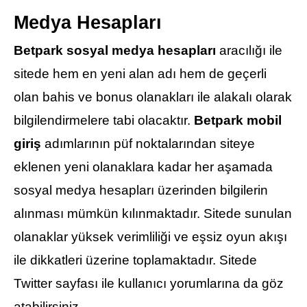
Medya Hesapları
Betpark sosyal medya hesapları
aracılığı ile
sitede hem en yeni alan adı hem de geçerli
olan bahis ve bonus olanakları ile alakalı olarak
bilgilendirmelere tabi olacaktır.
Betpark mobil
giriş
adımlarının püf noktalarından siteye
eklenen yeni olanaklara kadar her aşamada
sosyal medya hesapları üzerinden bilgilerin
alınması mümkün kılınmaktadır. Sitede sunulan
olanaklar yüksek verimliliği ve eşsiz oyun akışı
ile dikkatleri üzerine toplamaktadır. Sitede
Twitter sayfası ile kullanıcı yorumlarına da göz
atabilirsiniz.