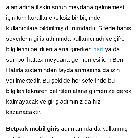
alan adına ilişkin sorun meydana gelmemesi
için tüm kurallar eksiksiz bir biçimde
kullanıcılara bildirilmiş durumdadır. Sitede bahis
severlerin giriş adımında kullanıcı adı ve şifre
bilgilerini belirtilen alana girerken
harf
ya da
sembol hatası meydana gelmemesi için Beni
Hatırla sisteminden faydalanmasına da izin
verilmektedir. Bu şekilde her seferinde bu
bilgileri tekraren belirtilen alana girmenize gerek
kalmayacak ve giriş adımınız da hız
kazanacaktır.
Betpark mobil giriş
adımlarında da kullanmış