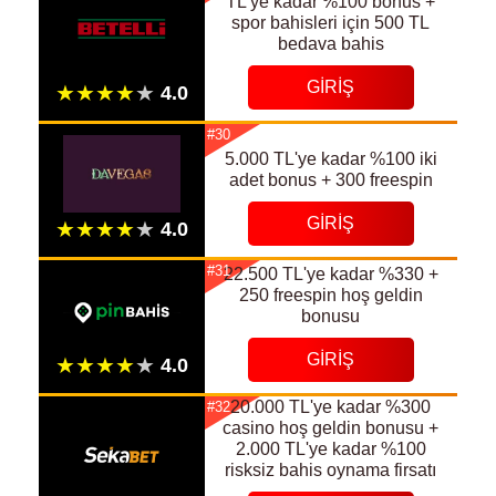
TL'ye kadar %100 bonus +
spor bahisleri için 500 TL
bedava bahis
GIRIŞ
#30
5.000 TL'ye kadar %100 iki
adet bonus + 300 freespin
GIRIŞ
#31
22.500 TL'ye kadar %330 +
250 freespin hoş geldin
bonusu
GIRIŞ
20.000 TL'ye kadar %300
#32
casino hoş geldin bonusu +
2.000 TL'ye kadar %100
risksiz bahis oynama firsatı