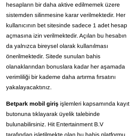
hesapların bir daha aktive edilmemek üzere
sistemden silinmesine karar verilmektedir. Her
kullanıcının bet sitesinde sadece 1 adet hesap
açmasına izin verilmektedir. Açılan bu hesabın
da yalnızca bireysel olarak kullanılması
önerilmektedir. Sitede sunulan bahis
olanaklarından bonuslara kadar her aşamada
verimliliği bir kademe daha artırma fırsatını
yakalayacaktınız.
Betpark mobil giriş
işlemleri kapsamında kayıt
butonuna tıklayarak üyelik talebinde
bulunabilirsiniz. Hit Entertainment B.V
tarafından işletilmekte olan bu bahis platformu