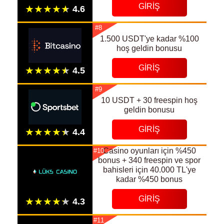
GIRIŞ
#8
1.500 USDT'ye kadar %100
hoş geldin bonusu
GIRIŞ
#9
10 USDT + 30 freespin hoş
geldin bonusu
GIRIŞ
Casino oyunları için %450
#10
bonus + 340 freespin ve spor
bahisleri için 40.000 TL'ye
kadar %450 bonus
GIRIŞ
#11