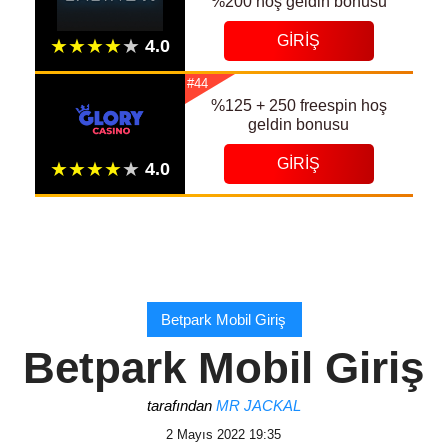
%200 hoş geldin bonusu
GIRIŞ
#44
%125 + 250 freespin hoş
geldin bonusu
GIRIŞ
Betpark Mobil Giriş
Betpark Mobil Giriş
tarafından
MR JACKAL
2 Mayıs 2022 19:35