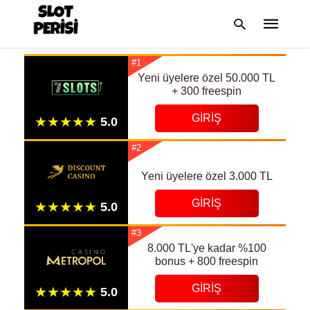
#1
Yeni üyelere özel 50.000 TL
+ 300 freespin
Type
GIRIŞ
your
search
query
#2
and
hit
enter:
Yeni üyelere özel 3.000 TL
GIRIŞ
#3
8.000 TL'ye kadar %100
bonus + 800 freespin
GIRIŞ