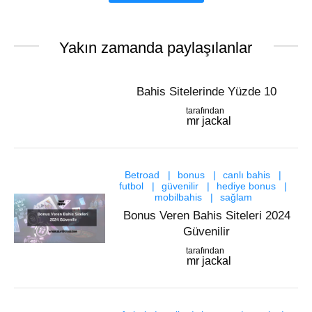
Yakın zamanda paylaşılanlar
Bahis Sitelerinde Yüzde 10
tarafından
mr jackal
Betroad
bonus
canlı bahis
futbol
güvenilir
hediye bonus
mobilbahis
sağlam
Bonus Veren Bahis Siteleri 2024
Güvenilir
tarafından
mr jackal