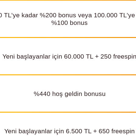
0 TL’ye kadar %200 bonus veya 100.000 TL’ye
%100 bonus
Yeni başlayanlar için 60.000 TL + 250 freespi
%440 hoş geldin bonusu
Yeni başlayanlar için 6.500 TL + 650 freespin