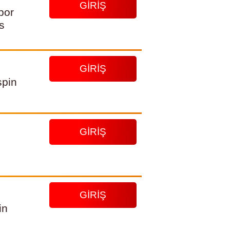
GIRIŞ
por
s
GIRIŞ
spin
GIRIŞ
GIRIŞ
in