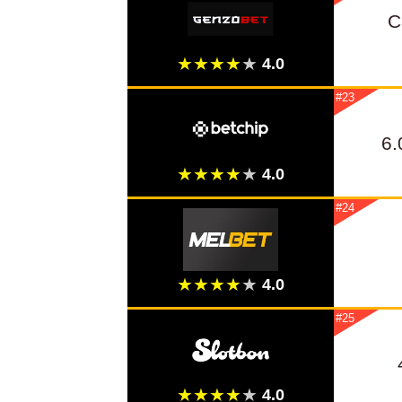
C
#23
6.
#24
#25