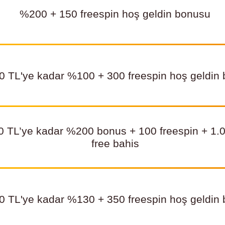
%200 + 150 freespin hoş geldin bonusu
0 TL'ye kadar %100 + 300 freespin hoş geldin
0 TL’ye kadar %200 bonus + 100 freespin + 1.
free bahis
0 TL'ye kadar %130 + 350 freespin hoş geldin