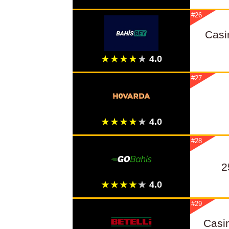
#26
Сasi
#27
#28
2
#29
Casin