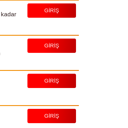
GIRIŞ
 kadar
GIRIŞ
n
GIRIŞ
GIRIŞ