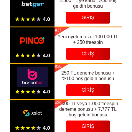
2.500 TL'ye kadar %50 hoş
geldin bonusu
GIRIŞ
#37
Yeni üyelere özel 100.000 TL
+ 250 freespin
GIRIŞ
#38
250 TL deneme bonusu +
%100 hoş geldin bonusu
GIRIŞ
#39
1.000 TL veya 1.000 freespin
deneme bonusu + 7.777 TL
hoş geldin bonusu
GIRIŞ