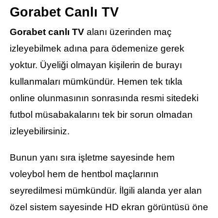
Gorabet Canlı TV
Gorabet canlı TV
alanı üzerinden maç
izleyebilmek adına para ödemenize gerek
yoktur. Üyeliği olmayan kişilerin de burayı
kullanmaları mümkündür. Hemen tek tıkla
online olunmasının sonrasında resmi sitedeki
futbol müsabakalarını tek bir sorun olmadan
izleyebilirsiniz.
Bunun yanı sıra işletme sayesinde hem
voleybol hem de hentbol maçlarının
seyredilmesi mümkündür. İlgili alanda yer alan
özel sistem sayesinde HD ekran görüntüsü öne