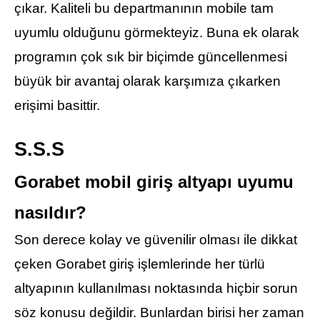
çıkar. Kaliteli bu departmanının mobile tam
uyumlu olduğunu görmekteyiz. Buna ek olarak
programın çok sık bir biçimde güncellenmesi
büyük bir avantaj olarak karşımıza çıkarken
erişimi basittir.
S.S.S
Gorabet mobil giriş altyapı uyumu
nasıldır?
Son derece kolay ve güvenilir olması ile dikkat
çeken Gorabet giriş işlemlerinde her türlü
altyapının kullanılması noktasında hiçbir sorun
söz konusu değildir. Bunlardan birisi her zaman