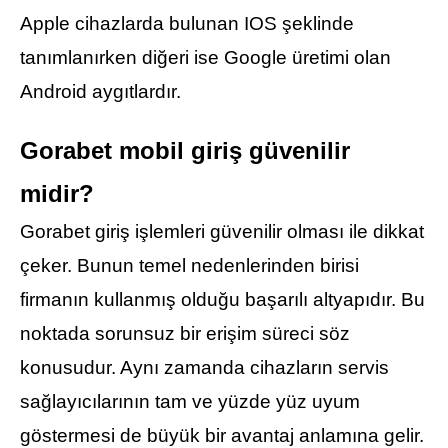
Apple cihazlarda bulunan IOS şeklinde
tanımlanırken diğeri ise Google üretimi olan
Android aygıtlardır.
Gorabet mobil giriş güvenilir
midir?
Gorabet giriş işlemleri güvenilir olması ile dikkat
çeker. Bunun temel nedenlerinden birisi
firmanın kullanmış olduğu başarılı altyapıdır. Bu
noktada sorunsuz bir erişim süreci söz
konusudur. Aynı zamanda cihazların servis
sağlayıcılarının tam ve yüzde yüz uyum
göstermesi de büyük bir avantaj anlamına gelir.