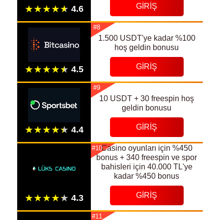
GIRIŞ
#8
1.500 USDT'ye kadar %100
hoş geldin bonusu
GIRIŞ
#9
10 USDT + 30 freespin hoş
geldin bonusu
GIRIŞ
Casino oyunları için %450
#10
bonus + 340 freespin ve spor
bahisleri için 40.000 TL'ye
kadar %450 bonus
GIRIŞ
#11