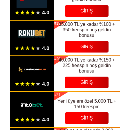
GIRIŞ
#19
35.000 TL'ye kadar %100 +
350 freespin hoş geldin
bonusu
GIRIŞ
#20
40.000 TL'ye kadar %150 +
225 freespin hoş geldin
bonusu
GIRIŞ
#21
Yeni üyelere özel 5.000 TL +
150 freespin
GIRIŞ