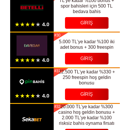
TL'ye kadar %100 bonus +
spor bahisleri için 500 TL
bedava bahis
GIRIŞ
#30
5.000 TL'ye kadar %100 iki
adet bonus + 300 freespin
GIRIŞ
#31
22.500 TL'ye kadar %330 +
250 freespin hoş geldin
bonusu
GIRIŞ
20.000 TL'ye kadar %300
#32
casino hoş geldin bonusu +
2.000 TL'ye kadar %100
risksiz bahis oynama firsatı