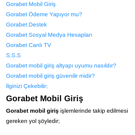
Gorabet Mobil Giriş
Gorabet Ödeme Yapıyor mu?
Gorabet Destek
Gorabet Sosyal Medya Hesapları
Gorabet Canlı TV
S.S.S
Gorabet mobil giriş altyapı uyumu nasıldır?
Gorabet mobil giriş güvenilir midir?
İlginizi Çekebilir;
Gorabet Mobil Giriş
Gorabet mobil giriş
işlemlerinde takip edilmesi
gereken yol şöyledir;