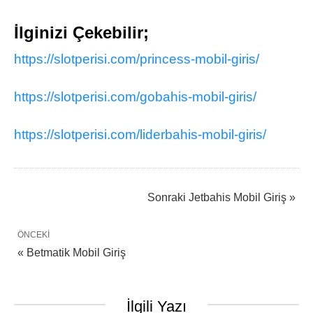
İlginizi Çekebilir;
https://slotperisi.com/princess-mobil-giris/
https://slotperisi.com/gobahis-mobil-giris/
https://slotperisi.com/liderbahis-mobil-giris/
Sonraki
Jetbahis Mobil Giriş »
ÖNCEKI
« Betmatik Mobil Giriş
İlgili Yazı