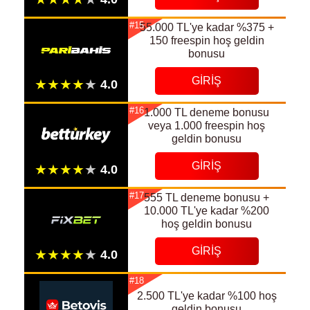
#15
55.000 TL'ye kadar %375 +
150 freespin hoş geldin
bonusu
GIRIŞ
#16
1.000 TL deneme bonusu
veya 1.000 freespin hoş
geldin bonusu
GIRIŞ
#17
555 TL deneme bonusu +
10.000 TL'ye kadar %200
hoş geldin bonusu
GIRIŞ
#18
2.500 TL'ye kadar %100 hoş
geldin bonusu