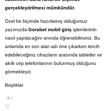
gerçekleştirilmesi mümkündür.
Özel bir biçimde hazırlamış olduğumuz
yazımızda
Gorabet mobil giriş
işlemlerinin
nasıl yapılacağını anında öğrenebilirsiniz. Bu
anlamda en son alan adı öne çıkarken tercih
edebileceğiniz cihazların arasında tabletler ve
akıllı cep telefonlarının bulunmuş olduğunu
görmekteyiz.
Başlıklar