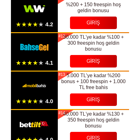
%200 + 150 freespin hoş
geldin bonusu
GIRIŞ
#12
30.000 TL'ye kadar %100 +
300 freespin hoş geldin
bonusu
GIRIŞ
#13
5.000 TL’ye kadar %200
bonus + 100 freespin + 1.000
TL free bahis
GIRIŞ
#14
40.000 TL'ye kadar %130 +
350 freespin hoş geldin
bonusu
GIRIŞ