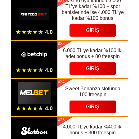
Casino oyunlarında 3.000
#22
TL’ye kadar %100 + spor
bahislerinde ise 4.000 TL’ye
kadar %100 bonus
GIRIŞ
#23
6.000 TL'ye kadar %100 iki
adet bonus + 80 freespin
GIRIŞ
#24
Sweet Bonanza slotunda
100 freespin
GIRIŞ
#25
4.000 TL'ye kadar %400 iki
bonus + 300 freespin