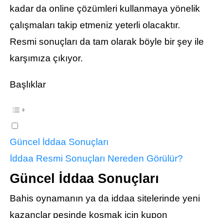
kadar da online çözümleri kullanmaya yönelik
çalışmaları takip etmeniz yeterli olacaktır.
Resmi sonuçları da tam olarak böyle bir şey ile
karşımıza çıkıyor.
Başlıklar
Güncel İddaa Sonuçları
İddaa Resmi Sonuçları Nereden Görülür?
Güncel İddaa Sonuçları
Bahis oynamanın ya da iddaa sitelerinde yeni
kazançlar peşinde koşmak için kupon