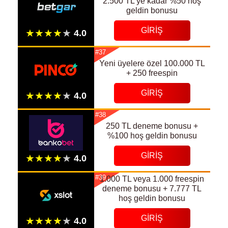
2.500 TL'ye kadar %50 hoş
geldin bonusu
GIRIŞ
#37
Yeni üyelere özel 100.000 TL
+ 250 freespin
GIRIŞ
#38
250 TL deneme bonusu +
%100 hoş geldin bonusu
GIRIŞ
#39
1.000 TL veya 1.000 freespin
deneme bonusu + 7.777 TL
hoş geldin bonusu
GIRIŞ