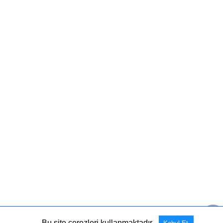
Bu site çerezleri kullanmaktadır.