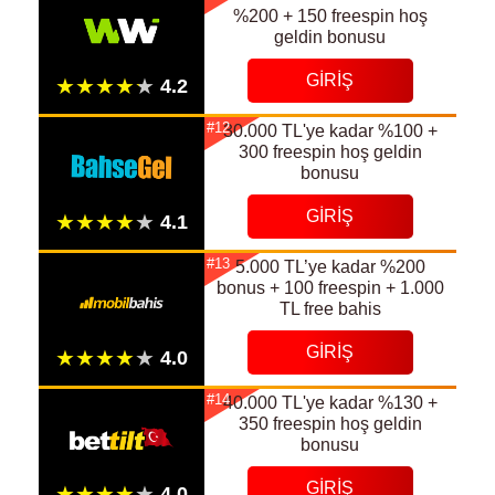
%200 + 150 freespin hoş
geldin bonusu
GIRIŞ
#12
30.000 TL'ye kadar %100 +
300 freespin hoş geldin
bonusu
GIRIŞ
#13
5.000 TL’ye kadar %200
bonus + 100 freespin + 1.000
TL free bahis
GIRIŞ
#14
40.000 TL'ye kadar %130 +
350 freespin hoş geldin
bonusu
GIRIŞ