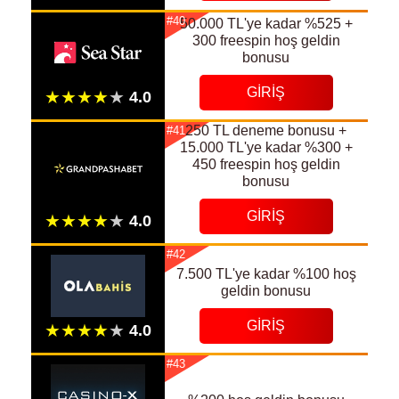
#40
50.000 TL'ye kadar %525 +
300 freespin hoş geldin
bonusu
GIRIŞ
250 TL deneme bonusu +
#41
15.000 TL'ye kadar %300 +
450 freespin hoş geldin
bonusu
GIRIŞ
#42
7.500 TL'ye kadar %100 hoş
geldin bonusu
GIRIŞ
#43