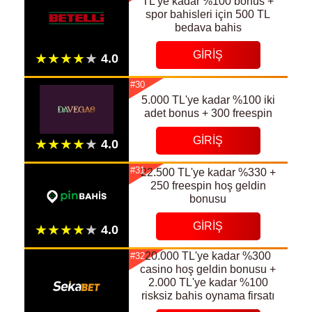
TL'ye kadar %100 bonus +
spor bahisleri için 500 TL
bedava bahis
GIRIŞ
#30
5.000 TL'ye kadar %100 iki
adet bonus + 300 freespin
GIRIŞ
#31
22.500 TL'ye kadar %330 +
250 freespin hoş geldin
bonusu
GIRIŞ
20.000 TL'ye kadar %300
#32
casino hoş geldin bonusu +
2.000 TL'ye kadar %100
risksiz bahis oynama firsatı