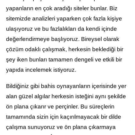
yapanların en çok aradığı siteler bunlar. Biz
sitemizde analizleri yaparken çok fazla kişiye
ulaşıyoruz ve bu fazlalıkları da kendi içinde
değerlendirmeye başlıyoruz. Bireysel olarak
çözüm odaklı çalışmak, herkesin beklediği bir
şey iken bunları tamamen dengeli ve etkili bir
yapıda incelemek istiyoruz.
Bildiğiniz gibi bahis oynayanların içerisinde yer
alan güzel algılar herkesin isteğini aynı şekilde
ön plana çıkarır ve perçinler. Bu süreçlerin
tamamında sizin için kaçırılmayacak bir dilde
çalışma sunuyoruz ve ön plana çıkarmaya