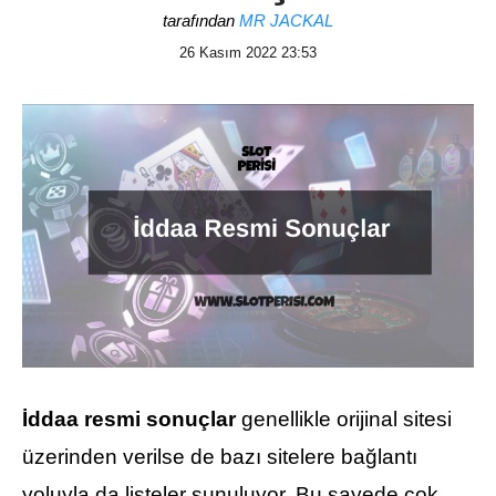
tarafından
MR JACKAL
26 Kasım 2022 23:53
İddaa resmi sonuçlar
genellikle orijinal sitesi
üzerinden verilse de bazı sitelere bağlantı
yoluyla da listeler sunuluyor. Bu sayede çok