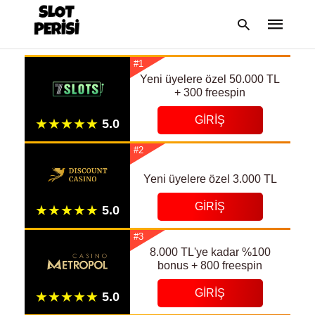
#1
Yeni üyelere özel 50.000 TL
+ 300 freespin
Type
GIRIŞ
your
search
query
#2
and
hit
enter:
Yeni üyelere özel 3.000 TL
GIRIŞ
#3
8.000 TL'ye kadar %100
bonus + 800 freespin
GIRIŞ