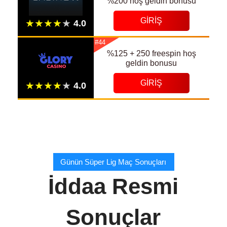
%200 hoş geldin bonusu
GIRIŞ
#44
%125 + 250 freespin hoş
geldin bonusu
GIRIŞ
Günün Süper Lig Maç Sonuçları
İddaa Resmi
Sonuçlar