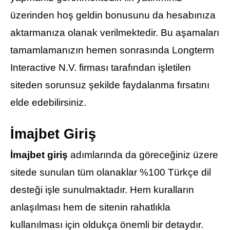
üzerinden hoş geldin bonusunu da hesabınıza
aktarmanıza olanak verilmektedir. Bu aşamaları
tamamlamanızın hemen sonrasında Longterm
Interactive N.V. firması tarafından işletilen
siteden sorunsuz şekilde faydalanma fırsatını
elde edebilirsiniz.
İmajbet Giriş
İmajbet giriş
adımlarında da göreceğiniz üzere
sitede sunulan tüm olanaklar %100 Türkçe dil
desteği işle sunulmaktadır. Hem kuralların
anlaşılması hem de sitenin rahatlıkla
kullanılması için oldukça önemli bir detaydır.