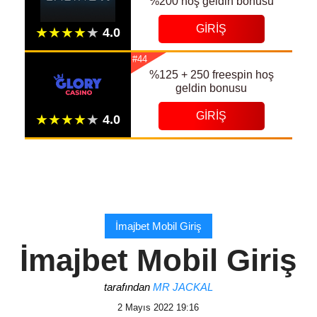
%200 hoş geldin bonusu
GIRIŞ
#44
%125 + 250 freespin hoş
geldin bonusu
GIRIŞ
İmajbet Mobil Giriş
İmajbet Mobil Giriş
tarafından
MR JACKAL
2 Mayıs 2022 19:16