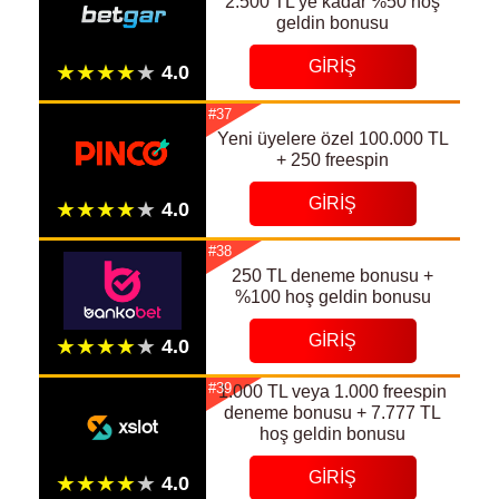
2.500 TL'ye kadar %50 hoş
geldin bonusu
GIRIŞ
#37
Yeni üyelere özel 100.000 TL
+ 250 freespin
GIRIŞ
#38
250 TL deneme bonusu +
%100 hoş geldin bonusu
GIRIŞ
#39
1.000 TL veya 1.000 freespin
deneme bonusu + 7.777 TL
hoş geldin bonusu
GIRIŞ