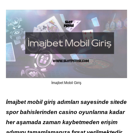
İmajbet Mobil Giriş
İmajbet mobil giriş adımları sayesinde sitede
spor bahislerinden casino oyunlarına kadar
her aşamada zaman kaybetmeden erişim
adımını tamamlamanıza fırsat verilmektedir.