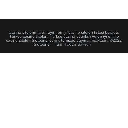
Casino sitelerini aramayın, en iyi casino siteleri listesi burada.
Türkçe casino siteleri, Türkçe casino oyunları ve en iyi online
casino siteleri Slotperisi.com sitemizde yayınlanmaktadır. ©2022
Slotperisi - Tüm Hakları Saklıdır