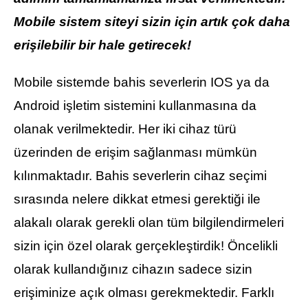
Mobile sistem siteyi sizin için artık çok daha
erişilebilir bir hale getirecek!
Mobile sistemde bahis severlerin IOS ya da
Android işletim sistemini kullanmasına da
olanak verilmektedir. Her iki cihaz türü
üzerinden de erişim sağlanması mümkün
kılınmaktadır. Bahis severlerin cihaz seçimi
sırasında nelere dikkat etmesi gerektiği ile
alakalı olarak gerekli olan tüm bilgilendirmeleri
sizin için özel olarak gerçekleştirdik! Öncelikli
olarak kullandığınız cihazın sadece sizin
erişiminize açık olması gerekmektedir. Farklı