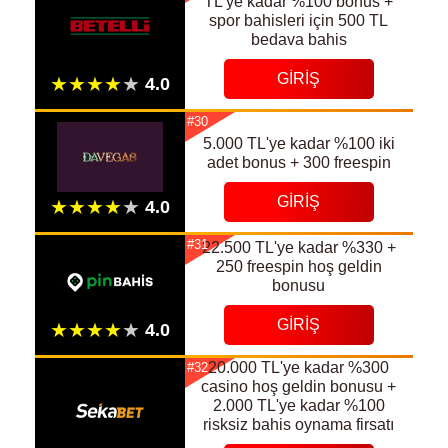
TL'ye kadar %100 bonus +
spor bahisleri için 500 TL
bedava bahis
GIRIŞ
#30
5.000 TL'ye kadar %100 iki
adet bonus + 300 freespin
GIRIŞ
#31
22.500 TL'ye kadar %330 +
250 freespin hoş geldin
bonusu
GIRIŞ
20.000 TL'ye kadar %300
#32
casino hoş geldin bonusu +
2.000 TL'ye kadar %100
risksiz bahis oynama firsatı