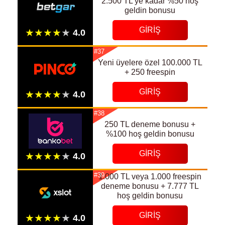
2.500 TL'ye kadar %50 hoş
geldin bonusu
GIRIŞ
#37
Yeni üyelere özel 100.000 TL
+ 250 freespin
GIRIŞ
#38
250 TL deneme bonusu +
%100 hoş geldin bonusu
GIRIŞ
#39
1.000 TL veya 1.000 freespin
deneme bonusu + 7.777 TL
hoş geldin bonusu
GIRIŞ