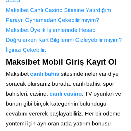
S.S.S
Maksibet Canlı Casino Sitesine Yatırdığım
Parayı, Oynamadan Çekebilir miyim?
Maksibet Üyelik İşlemlerinde Hesap
Doğrularken Kart Bilgilerimi Gizleyebilir miyim?
İlginizi Çekebilir;
Maksibet Mobil Giriş Kayıt Ol
Maksibet
canlı bahis
sitesinde neler var diye
soracak olursanız burada; canlı bahis, spor
bahisleri, casino,
canlı casino
, TV oyunları ve
bunun gibi birçok kategorinin bulunduğu
cevabını vererek başlayabiliriz. Her bir ödeme
yöntemi için ayrı oranlarda yatırım bonusu