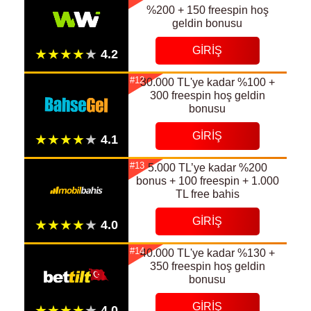
%200 + 150 freespin hoş
geldin bonusu
GIRIŞ
#12
30.000 TL'ye kadar %100 +
300 freespin hoş geldin
bonusu
GIRIŞ
#13
5.000 TL’ye kadar %200
bonus + 100 freespin + 1.000
TL free bahis
GIRIŞ
#14
40.000 TL'ye kadar %130 +
350 freespin hoş geldin
bonusu
GIRIŞ