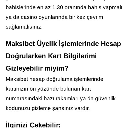
bahislerinde en az 1.30 oranında bahis yapmalı
ya da casino oyunlarında bir kez çevrim
sağlamalısınız.
Maksibet Üyelik İşlemlerinde Hesap
Doğrularken Kart Bilgilerimi
Gizleyebilir miyim?
Maksibet hesap doğrulama işlemlerinde
kartınızın ön yüzünde bulunan kart
numarasındaki bazı rakamları ya da güvenlik
kodunuzu gizleme şansınız vardır.
İlginizi Çekebilir;