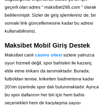
geçerli olan adres “ maksibet295.com “ olarak
belirlenmiştir. Sizler de giriş işlemleriniz de, bir
sonraki link güncellemesine kadar bu adresi
kullanabilirsiniz.
Maksibet Mobil Giriş Destek
Maksibet canlı
casino sitesi
sizlere yalnızca
oyun hizmeti değil, spor bahisleri ile kazanç
elde etme imkanı da tanımaktadır. Burada;
futboldan tenise, kriketten badmintona kadar
20’nin üzerinde spor dalı bulunmaktadır. Ayrıca
bu spor dallarının her biri için hem bahis
seçenekleri hem de karşılaşma sayısı