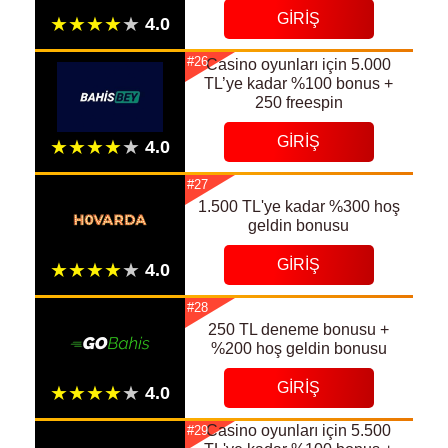
GIRIŞ
#26
Сasino oyunları için 5.000
TL’ye kadar %100 bonus +
250 freespin
GIRIŞ
#27
1.500 TL'ye kadar %300 hoş
geldin bonusu
GIRIŞ
#28
250 TL deneme bonusu +
%200 hoş geldin bonusu
GIRIŞ
Casino oyunları için 5.500
#29