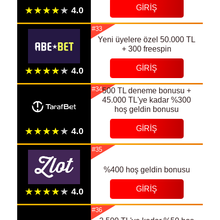
GIRIŞ
#33
Yeni üyelere özel 50.000 TL
+ 300 freespin
GIRIŞ
#34
500 TL deneme bonusu +
45.000 TL'ye kadar %300
hoş geldin bonusu
GIRIŞ
#35
%400 hoş geldin bonusu
GIRIŞ
#36