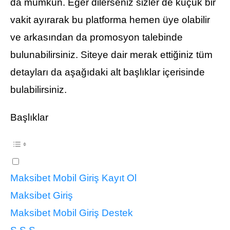
da mümkün. Eğer dilerseniz sizler de küçük bir
vakit ayırarak bu platforma hemen üye olabilir
ve arkasından da promosyon talebinde
bulunabilirsiniz. Siteye dair merak ettiğiniz tüm
detayları da aşağıdaki alt başlıklar içerisinde
bulabilirsiniz.
Başlıklar
Maksibet Mobil Giriş Kayıt Ol
Maksibet Giriş
Maksibet Mobil Giriş Destek