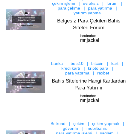
çekim işlemi
evraksız
forum
para çekme
para yatırma
yatırım yapma
Belgesiz Para Çekilen Bahis
Siteleri Forum
tarafından
mr jackal
banka
bets10
bitcoin
kart
kredi kartı
kripto para
para yatırma
rexbet
Bahis Sitelerine Hangi Kartlardan
Para Yatırılır
tarafından
mr jackal
Betroad
çekim
çekim yapmak
güvenilir
mobilbahis
para yatırma işlemi
sağlam