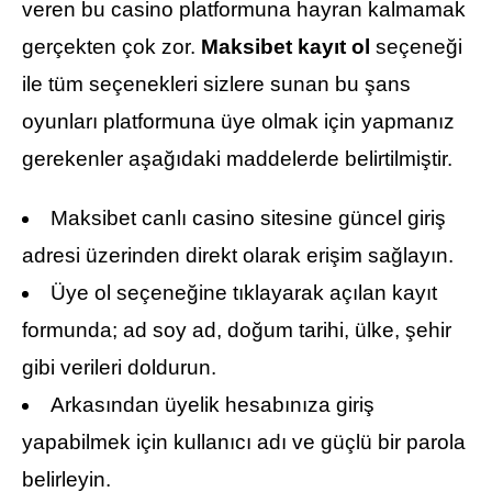
veren bu casino platformuna hayran kalmamak
gerçekten çok zor.
Maksibet kayıt ol
seçeneği
ile tüm seçenekleri sizlere sunan bu şans
oyunları platformuna üye olmak için yapmanız
gerekenler aşağıdaki maddelerde belirtilmiştir.
Maksibet canlı casino sitesine güncel giriş
adresi üzerinden direkt olarak erişim sağlayın.
Üye ol seçeneğine tıklayarak açılan kayıt
formunda; ad soy ad, doğum tarihi, ülke, şehir
gibi verileri doldurun.
Arkasından üyelik hesabınıza giriş
yapabilmek için kullanıcı adı ve güçlü bir parola
belirleyin.