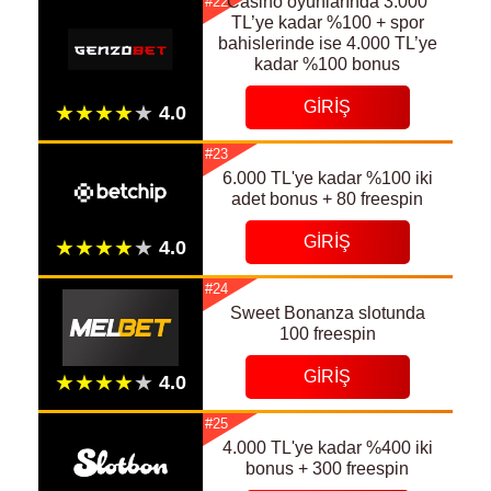
Casino oyunlarında 3.000
#22
TL’ye kadar %100 + spor
bahislerinde ise 4.000 TL’ye
kadar %100 bonus
GIRIŞ
#23
6.000 TL'ye kadar %100 iki
adet bonus + 80 freespin
GIRIŞ
#24
Sweet Bonanza slotunda
100 freespin
GIRIŞ
#25
4.000 TL'ye kadar %400 iki
bonus + 300 freespin