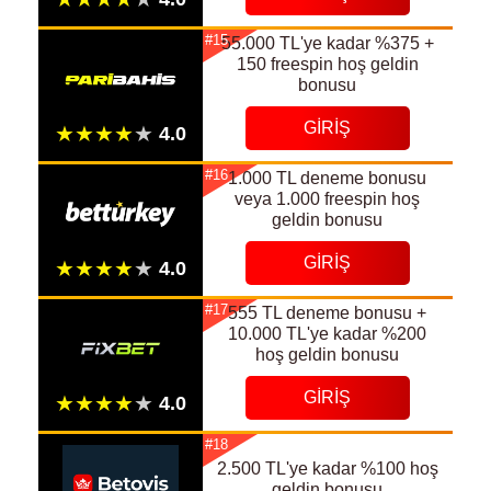
#15
55.000 TL'ye kadar %375 +
150 freespin hoş geldin
bonusu
GIRIŞ
#16
1.000 TL deneme bonusu
veya 1.000 freespin hoş
geldin bonusu
GIRIŞ
#17
555 TL deneme bonusu +
10.000 TL'ye kadar %200
hoş geldin bonusu
GIRIŞ
#18
2.500 TL'ye kadar %100 hoş
geldin bonusu