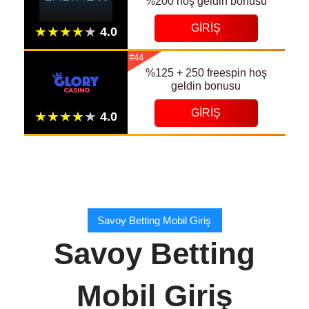
%200 hoş geldin bonusu
GIRIŞ
#44
%125 + 250 freespin hoş
geldin bonusu
GIRIŞ
Savoy Betting Mobil Giriş
Savoy Betting
Mobil Giriş