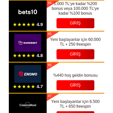
#4
1.000 TL’ye kadar %200
bonus veya 100.000 TL’ye
kadar %100 bonus
GIRIŞ
#5
Yeni başlayanlar için 60.000
TL + 250 freespin
GIRIŞ
#6
%440 hoş geldin bonusu
GIRIŞ
#7
Yeni başlayanlar için 6.500
TL + 650 freespin