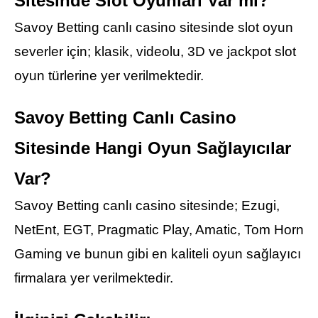
Sitesinde Slot Oyunları Var mı?
Savoy Betting canlı casino sitesinde slot oyun
severler için; klasik, videolu, 3D ve jackpot slot
oyun türlerine yer verilmektedir.
Savoy Betting Canlı Casino
Sitesinde Hangi Oyun Sağlayıcılar
Var?
Savoy Betting canlı casino sitesinde; Ezugi,
NetEnt, EGT, Pragmatic Play, Amatic, Tom Horn
Gaming ve bunun gibi en kaliteli oyun sağlayıcı
firmalara yer verilmektedir.