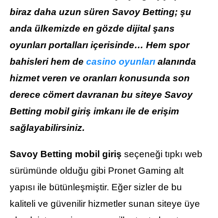
biraz daha uzun süren Savoy Betting; şu
anda ülkemizde en gözde dijital şans
oyunları portalları içerisinde… Hem spor
bahisleri hem de
casino oyunları
alanında
hizmet veren ve oranları konusunda son
derece cömert davranan bu siteye Savoy
Betting mobil giriş imkanı ile de erişim
sağlayabilirsiniz.
Savoy Betting mobil giriş
seçeneği tıpkı web
sürümünde olduğu gibi Pronet Gaming alt
yapısı ile bütünleşmiştir. Eğer sizler de bu
kaliteli ve güvenilir hizmetler sunan siteye üye