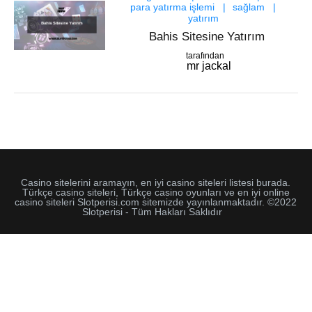
para yatırma işlemi
sağlam
yatırım
Bahis Sitesine Yatırım
tarafından
mr jackal
Casino sitelerini aramayın, en iyi casino siteleri listesi burada.
Türkçe casino siteleri, Türkçe casino oyunları ve en iyi online
casino siteleri Slotperisi.com sitemizde yayınlanmaktadır. ©2022
Slotperisi - Tüm Hakları Saklıdır