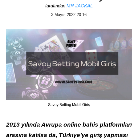
tarafından
MR JACKAL
3 Mayıs 2022 20:16
Savoy Betting Mobil Giriş
2013 yılında Avrupa online bahis platformları
arasına katılsa da, Türkiye’ye giriş yapması