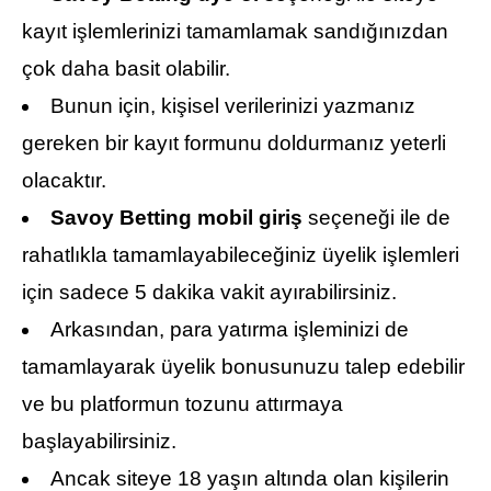
kayıt işlemlerinizi tamamlamak sandığınızdan
çok daha basit olabilir.
Bunun için, kişisel verilerinizi yazmanız
gereken bir kayıt formunu doldurmanız yeterli
olacaktır.
Savoy Betting mobil giriş
seçeneği ile de
rahatlıkla tamamlayabileceğiniz üyelik işlemleri
için sadece 5 dakika vakit ayırabilirsiniz.
Arkasından, para yatırma işleminizi de
tamamlayarak üyelik bonusunuzu talep edebilir
ve bu platformun tozunu attırmaya
başlayabilirsiniz.
Ancak siteye 18 yaşın altında olan kişilerin