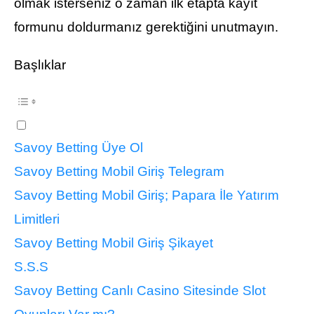
olmak isterseniz o zaman ilk etapta kayıt
formunu doldurmanız gerektiğini unutmayın.
Başlıklar
Savoy Betting Üye Ol
Savoy Betting Mobil Giriş Telegram
Savoy Betting Mobil Giriş; Papara İle Yatırım
Limitleri
Savoy Betting Mobil Giriş Şikayet
S.S.S
Savoy Betting Canlı Casino Sitesinde Slot