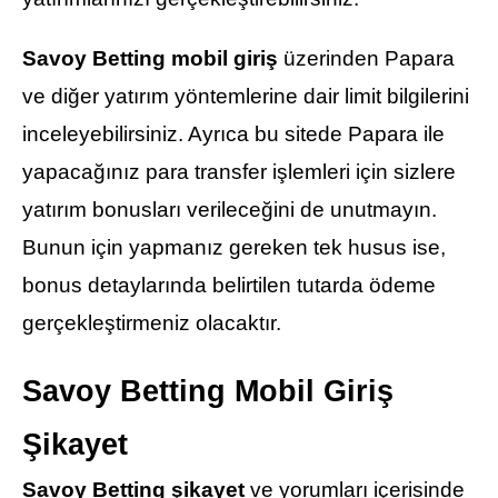
Savoy Betting mobil giriş
üzerinden Papara
ve diğer yatırım yöntemlerine dair limit bilgilerini
inceleyebilirsiniz. Ayrıca bu sitede Papara ile
yapacağınız para transfer işlemleri için sizlere
yatırım bonusları verileceğini de unutmayın.
Bunun için yapmanız gereken tek husus ise,
bonus detaylarında belirtilen tutarda ödeme
gerçekleştirmeniz olacaktır.
Savoy Betting Mobil Giriş
Şikayet
Savoy Betting şikayet
ve yorumları içerisinde