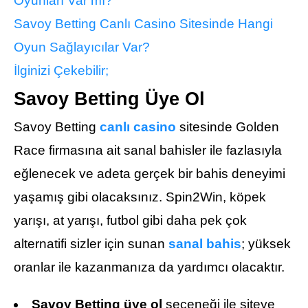
Oyunları Var mı?
Savoy Betting Canlı Casino Sitesinde Hangi
Oyun Sağlayıcılar Var?
İlginizi Çekebilir;
Savoy Betting Üye Ol
Savoy Betting
canlı casino
sitesinde Golden
Race firmasına ait sanal bahisler ile fazlasıyla
eğlenecek ve adeta gerçek bir bahis deneyimi
yaşamış gibi olacaksınız. Spin2Win, köpek
yarışı, at yarışı, futbol gibi daha pek çok
alternatifi sizler için sunan
sanal bahis
; yüksek
oranlar ile kazanmanıza da yardımcı olacaktır.
Savoy Betting üye ol
seçeneği ile siteye