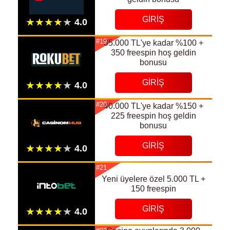
GIRIŞ
#19
35.000 TL'ye kadar %100 +
350 freespin hoş geldin
bonusu
GIRIŞ
#20
40.000 TL'ye kadar %150 +
225 freespin hoş geldin
bonusu
GIRIŞ
#21
Yeni üyelere özel 5.000 TL +
150 freespin
GIRIŞ