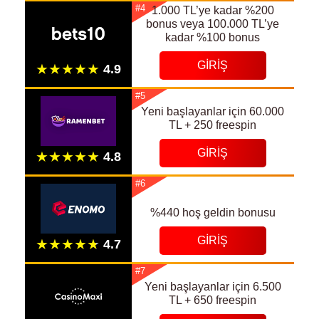
#4
1.000 TL’ye kadar %200
bonus veya 100.000 TL’ye
kadar %100 bonus
GIRIŞ
#5
Yeni başlayanlar için 60.000
TL + 250 freespin
GIRIŞ
#6
%440 hoş geldin bonusu
GIRIŞ
#7
Yeni başlayanlar için 6.500
TL + 650 freespin