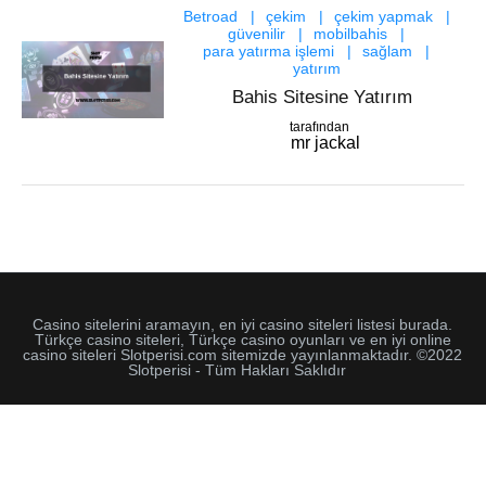
Betroad
çekim
çekim yapmak
güvenilir
mobilbahis
para yatırma işlemi
sağlam
yatırım
Bahis Sitesine Yatırım
tarafından
mr jackal
Casino sitelerini aramayın, en iyi casino siteleri listesi burada.
Türkçe casino siteleri, Türkçe casino oyunları ve en iyi online
casino siteleri Slotperisi.com sitemizde yayınlanmaktadır. ©2022
Slotperisi - Tüm Hakları Saklıdır