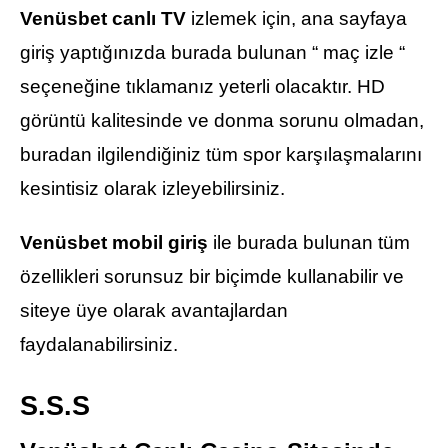
Venüsbet canlı TV
izlemek için, ana sayfaya
giriş yaptığınızda burada bulunan “ maç izle “
seçeneğine tıklamanız yeterli olacaktır. HD
görüntü kalitesinde ve donma sorunu olmadan,
buradan ilgilendiğiniz tüm spor karşılaşmalarını
kesintisiz olarak izleyebilirsiniz.
Venüsbet mobil giriş
ile burada bulunan tüm
özellikleri sorunsuz bir biçimde kullanabilir ve
siteye üye olarak avantajlardan
faydalanabilirsiniz.
S.S.S