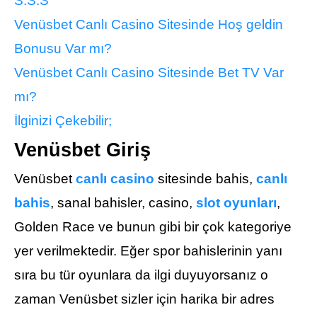
S.S.S
Venüsbet Canlı Casino Sitesinde Hoş geldin
Bonusu Var mı?
Venüsbet Canlı Casino Sitesinde Bet TV Var
mı?
İlginizi Çekebilir;
Venüsbet Giriş
Venüsbet
canlı casino
sitesinde bahis,
canlı
bahis
, sanal bahisler, casino,
slot oyunları
,
Golden Race ve bunun gibi bir çok kategoriye
yer verilmektedir. Eğer spor bahislerinin yanı
sıra bu tür oyunlara da ilgi duyuyorsanız o
zaman Venüsbet sizler için harika bir adres