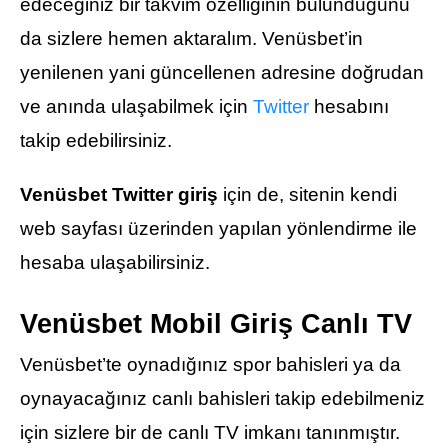
edeceğiniz bir takvim özelliğinin bulunduğunu
da sizlere hemen aktaralım. Venüsbet’in
yenilenen yani güncellenen adresine doğrudan
ve anında ulaşabilmek için
Twitter
hesabını
takip edebilirsiniz.
Venüsbet Twitter giriş
için de, sitenin kendi
web sayfası üzerinden yapılan yönlendirme ile
hesaba ulaşabilirsiniz.
Venüsbet Mobil Giriş Canlı TV
Venüsbet’te oynadığınız spor bahisleri ya da
oynayacağınız canlı bahisleri takip edebilmeniz
için sizlere bir de canlı TV imkanı tanınmıştır.