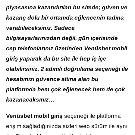
piyasasına kazandırılan bu sitede; güven ve
kazanç dolu bir ortamda eğlencenin tadına
varabileceksiniz. Sadece
bilgisayarlarınızdan değil, gün içerisinde
cep telefonlarınız üzerinden Venüsbet mobil
giriş yaparak da bu site ile hep iç içe
olabilirsiniz. 2 adımlı doğrulama seçeneği ile
hesabınızı güvence altına alan bu
platformda hem çok eğlenecek hem de çok
kazanacaksınız…
Venüsbet mobil giriş
seçeneği ile platforma
erişim sağladığınızda sizleri web sürüm ile aynı