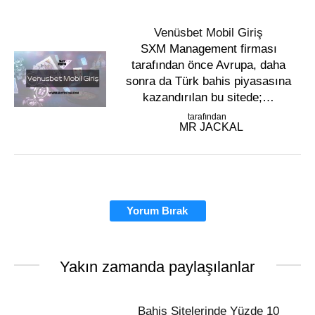
Venüsbet Mobil Giriş
SXM Management firması
tarafından önce Avrupa, daha
sonra da Türk bahis piyasasına
kazandırılan bu sitede;…
tarafından
MR JACKAL
Yorum Bırak
Yakın zamanda paylaşılanlar
Bahis Sitelerinde Yüzde 10