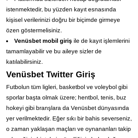
istenmektedir, bu yüzden kayıt esnasında
kişisel verilerinizi doğru bir biçimde girmeye
özen göstermelisiniz.
Venüsbet mobil giriş
ile de kayıt işlemlerini
tamamlayabilir ve bu aileye sizler de
katılabilirsiniz.
Venüsbet Twitter Giriş
Futbolun tüm ligleri, basketbol ve voleybol gibi
sporlar başta olmak üzere; hentbol, tenis, buz
hokeyi gibi branşlara da Venüsbet dünyasında
yer verilmektedir. Eğer sıkı bir bahis severseniz,
o zaman yaklaşan maçları ve oynananları takip