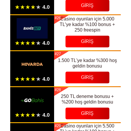
GIRIŞ
#26
Сasino oyunları için 5.000
TL’ye kadar %100 bonus +
250 freespin
GIRIŞ
#27
1.500 TL'ye kadar %300 hoş
geldin bonusu
GIRIŞ
#28
250 TL deneme bonusu +
%200 hoş geldin bonusu
GIRIŞ
Casino oyunları için 5.500
#29