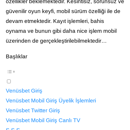
özellikler beklemektedir. Kesintisiz, sorunsuz ve
güvenilir oyun keyfi, mobil sürüm özelliği ile de
devam etmektedir. Kayıt işlemleri, bahis
oynama ve bunun gibi daha nice işlem mobil
üzerinden de gerçekleştirilebilmektedir…
Başlıklar
Venüsbet Giriş
Venüsbet Mobil Giriş Üyelik İşlemleri
Venüsbet Twitter Giriş
Venüsbet Mobil Giriş Canlı TV