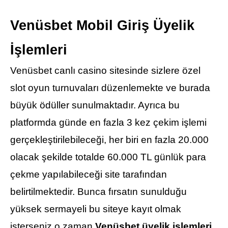
Venüsbet Mobil Giriş Üyelik
İşlemleri
Venüsbet canlı casino sitesinde sizlere özel
slot oyun turnuvaları düzenlemekte ve burada
büyük ödüller sunulmaktadır. Ayrıca bu
platformda günde en fazla 3 kez çekim işlemi
gerçekleştirilebileceği, her biri en fazla 20.000
olacak şekilde totalde 60.000 TL günlük para
çekme yapılabileceği site tarafından
belirtilmektedir. Bunca fırsatın sunulduğu
yüksek sermayeli bu siteye kayıt olmak
isterseniz o zaman
Venüsbet üyelik işlemleri