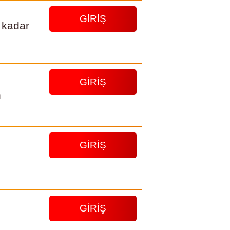
GIRIŞ
 kadar
GIRIŞ
n
GIRIŞ
GIRIŞ