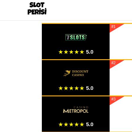
#1
#2
#3