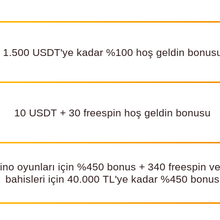
1.500 USDT'ye kadar %100 hoş geldin bonus
10 USDT + 30 freespin hoş geldin bonusu
ino oyunları için %450 bonus + 340 freespin ve
bahisleri için 40.000 TL'ye kadar %450 bonus