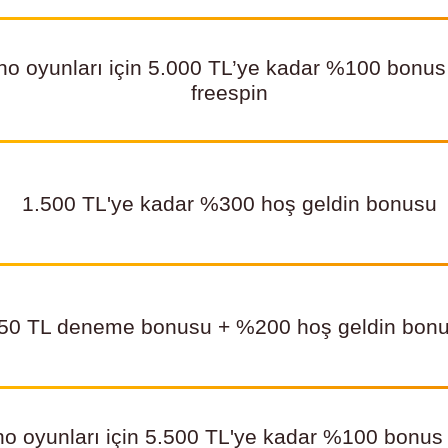
no oyunları için 5.000 TL’ye kadar %100 bonus
freespin
1.500 TL'ye kadar %300 hoş geldin bonusu
50 TL deneme bonusu + %200 hoş geldin bon
o oyunları için 5.500 TL'ye kadar %100 bonus