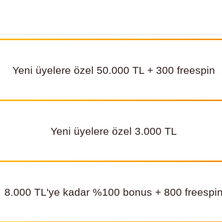
Yeni üyelere özel 50.000 TL + 300 freespin
Yeni üyelere özel 3.000 TL
8.000 TL'ye kadar %100 bonus + 800 freespi