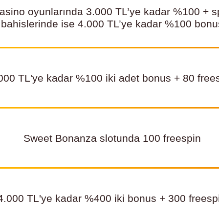
asino oyunlarında 3.000 TL’ye kadar %100 + s
bahislerinde ise 4.000 TL’ye kadar %100 bonu
000 TL'ye kadar %100 iki adet bonus + 80 free
Sweet Bonanza slotunda 100 freespin
4.000 TL'ye kadar %400 iki bonus + 300 freesp