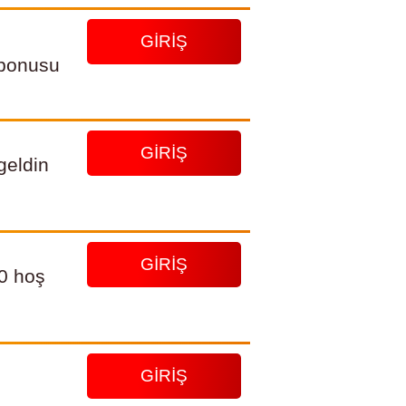
GIRIŞ
 bonusu
GIRIŞ
geldin
GIRIŞ
0 hoş
GIRIŞ