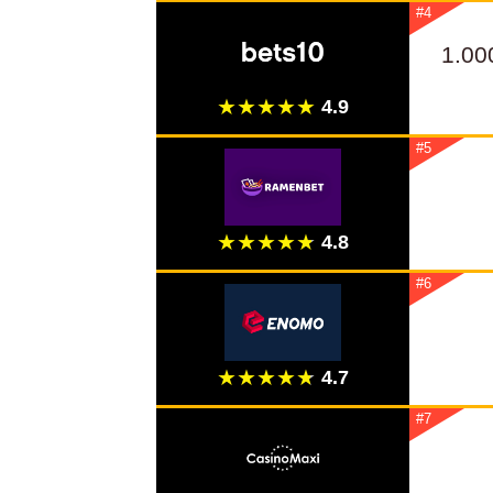
#4
1.00
#5
#6
#7